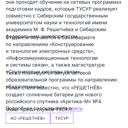
они проходят обучение на сетевых программах
подготовки кадров, которые ТУСУР реализует
совместно с Сибирским государственным
университетом науки и технологий имени
академика М. Ф. Решетнёва и Сибирским
федеральным университетом.
Студенты обучаются в бакалавриате
по направлениям «Конструирование
и технология электронных средств»,
«Инфокоммуникационные технологии
и системы связи», а также магистратуре
«Спутниковые системы связи».
Также планируется запуск сетевой
образовательной программы по направлению
«Радиотехника».
Ранее стало известно, что «РЕШЕТНЁВ»
создает солнечные батареи для нового
российского спутника «Арктика-М» №4.
Подробнее рассказывали
здесь
.
Фото: пресс-служба ТУСУР
АО «РЕШЕТНЕВ»
ТУСУР