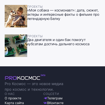
ПРОЕКТЫ
«Моя собака — космонавт»: дата, сюжет,
актеры и интересные факты о фильме про
легендарную Белку
ПРОЕКТЫ
Два двигателя и один бак помогут
кубсатам достичь дальнего космоса
Pro Космос — это новое медиа
про космос и технологии.
О НАС
СОЦСЕТИ
О проекте
Телеграм
Карта сайта
ВКонтакте