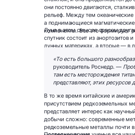
они постоянно двигаются, сталки
рельеф. Между тем океанические 
а поднимающиеся магматические 
Луна в этом смысле совсем другая
компоненты. Все это формирует 
спутник состоит из анортозитов 
лунных материках, а вторые — в 
«То есть большого разнообраз
руководитель Роснедр. —
Проб
там есть месторождения титана
представляют, этих ресурсов д
В то же время китайские и амери
присутствием редкоземельных ме
представляет интерес как научны
добычи сложно: современные ме
редкоземельные металлы почти вез
Последнее время ученые все чащ
месторождениях.