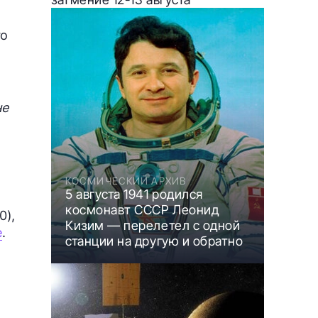
го
не
КОСМИЧЕСКИЙ АРХИВ
5 августа 1941 родился
космонавт СССР Леонид
0),
Кизим — перелетел с одной
е
.
станции на другую и обратно