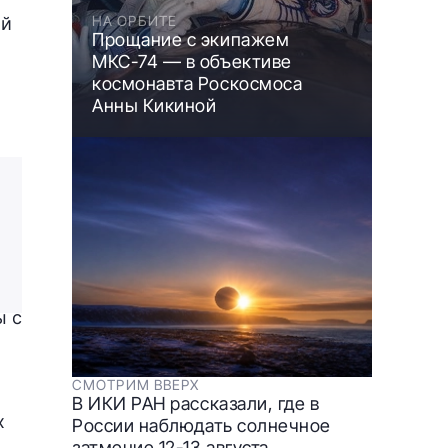
НА ОРБИТЕ
ой
Прощание с экипажем
МКС-74 — в объективе
космонавта Роскосмоса
Анны Кикиной
ы с
СМОТРИМ ВВЕРХ
В ИКИ РАН рассказали, где в
х
России наблюдать солнечное
затмение 12-13 августа