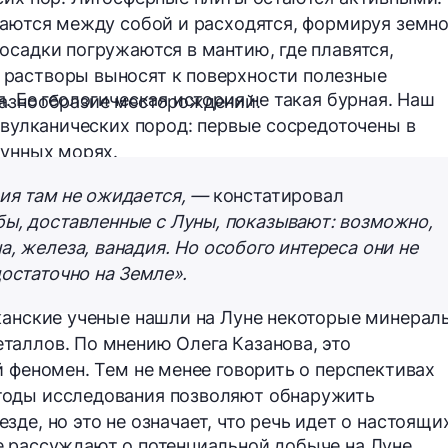
ваются между собой и расходятся, формируя земн
осадки погружаются в мантию, где плавятся,
растворы выносят к поверхности полезные
. Ее геологическая история не такая бурная. Наш
разнообразие месторождений.
и вулканических пород: первые сосредоточены в
лунных морях.
ия там не ожидается, —
констатировал
ы, доставленные с Луны, показывают: возможно,
, железа, ванадия. Но особого интереса они не
остаточно на Земле».
канские ученые нашли на Луне некоторые минерал
таллов. По мнению Олега Казанова, это
й феномен. Тем не менее говорить о перспективах
тоды исследования позволяют обнаружить
де, но это не означает, что речь идет о настоящи
е рассуждают о потенциальной добыче на Луне