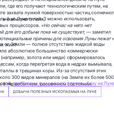
мли, где его получают технологическим путем, на
ате захвата лунной поверхностью частиц солнечно
ытый на Луне гелий-3 можно использовать,
 и магнитного поля.
овых процессоров.
«Но сейчас на него нет
ий для его добычи пока не существует,
— заметил
потенциальные причины для освоения Луны лежат 
ка от Земли — полное отсутствие жидкой воды
ых жил?
емле абсолютное большинство коммерчески
(например, золота или меди) сформировалось
ссам, когда перегретая вода в недрах вымывала,
таллы в трещинах коры. Из-за отсутствия этих
коло 300 видов минералов (на Земле их более 500
лютой,
где России лучше всего строить базу на Лун
ь в первобытном, рассеянном состоянии.
НА
ДОБЫЧА ПОЛЕЗНЫХ ИСКОПАЕМЫХ НА ЛУНЕ