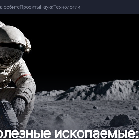
а орбите
Проекты
Наука
Технологии
полезные ископаемые: