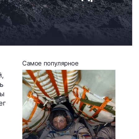
Самое популярное
й,
ь
сы
ег