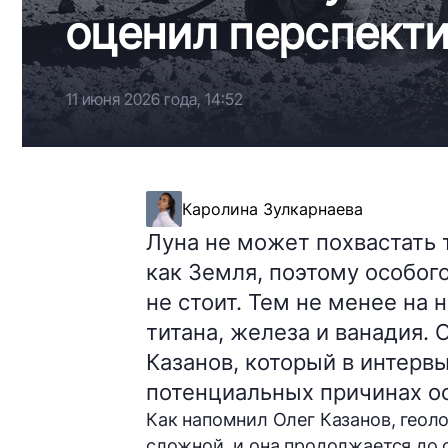
оценил перспект
11 июня 2026 года, 14:52
Каролина Зулкарнаева
Луна не может похвастать 
как Земля, поэтому особог
не стоит. Тем не менее на
титана, железа и ванадия.
Казанов, который в интерв
потенциальных причинах о
Как напомнил Олег Казанов, геол
сложной, и она продолжается до 