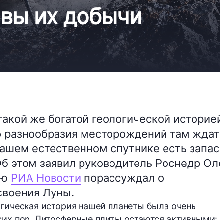
ивы их добычи
такой же богатой геологической историе
о разнообразия месторождений там ждат
 нашем естественном спутнике есть запа
 Об этом заявил руководитель Роснедр Ол
ью
РИА Новости
порассуждал о
своения Луны.
огическая история нашей планеты была очень
сих пор. Литосферные плиты остаются активными: