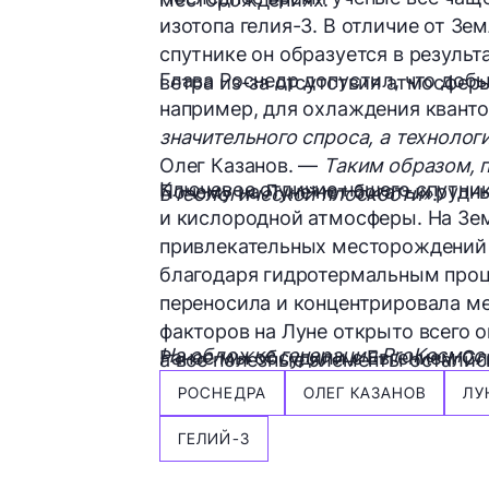
изотопа гелия-3. В отличие от Зе
спутнике он образуется в результ
Глава Роснедр допустил, что доб
ветра из-за отсутствия атмосферы
например, для охлаждения квант
значительного спроса, а технолог
Олег Казанов. —
Таким образом, 
Ключевое отличие нашего спутни
Почему на Луне нет богатых рудн
в геологической плоскости»
.
и кислородной атмосферы. На З
привлекательных месторождений 
благодаря гидротермальным проце
переносила и концентрировала ме
факторов на Луне открыто всего о
На обложке генерация ProКосмос
Ранее мы обсудили с Евгением С
а все полезные элементы осталис
РОСНЕДРА
ОЛЕГ КАЗАНОВ
ЛУ
ГЕЛИЙ-3