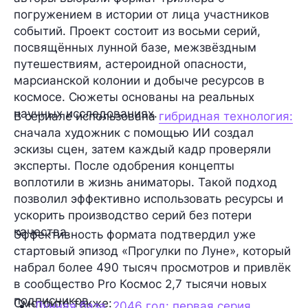
погружением в истории от лица участников
событий. Проект состоит из восьми серий,
посвящённых лунной базе, межзвёздным
путешествиям, астероидной опасности,
марсианской колонии и добыче ресурсов в
космосе. Сюжеты основаны на реальных
научных исследованиях.
В сериале использована
гибридная технология:
сначала художник с помощью ИИ создал
эскизы сцен, затем каждый кадр проверяли
эксперты. После одобрения концепты
воплотили в жизнь аниматоры. Такой подход
позволил эффективно использовать ресурсы и
ускорить производство серий без потери
качества.
Эффективность формата подтвердил уже
стартовый эпизод «Прогулки по Луне», который
набрал более 490 тысяч просмотров и привлёк
в сообщество Pro Космос 2,7 тысячи новых
подписчиков.
Смотрите также:
Лунная база, 2046 год: первая серия 