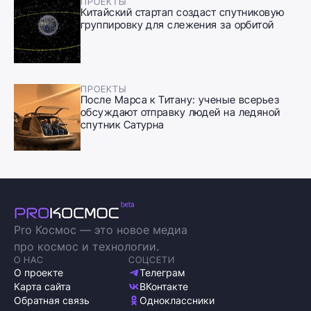
ПРОЕКТЫ
Китайский стартап создаст спутниковую
группировку для слежения за орбитой
ПРОЕКТЫ
После Марса к Титану: ученые всерьез
обсуждают отправку людей на ледяной
спутник Сатурна
Pro Космос — это новое медиа
про космос и технологии.
О НАС
СОЦСЕТИ
О проекте
Телеграм
Карта сайта
ВКонтакте
Обратная связь
Одноклассники