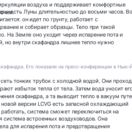
циркуляции воздуха и поддерживает комфортные
ерхность Луны длительностью до восьми часов. В
очки.
гается: он идет по грунту, работает с
ование и собирает образцы. Тело при такой
о. На Земле оно уходит через испарение пота и
, но внутри скафандра лишнее тепло нужно
афандра. Его показали на пресс-конференции в Нью-
 сеть тонких трубок с холодной водой. Они проход
ают избыток тепла от тела. Затем вода уносит его
ения скафандра, а та выводит тепло в вакуум пут
В новой версии LCVG есть запасной охлаждающий
т работать, система сможет переключиться на
я система встроенных воздуховодов. Она
ела для испарения пота и предотвращения