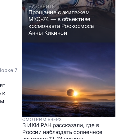
НА ОРБИТЕ
о
Прощание с экипажем
МКС-74 — в объективе
космонавта Роскосмоса
Анны Кикиной
Йорке 7
ят
 к
ем
СМОТРИМ ВВЕРХ
В ИКИ РАН рассказали, где в
России наблюдать солнечное
затмение 12-13 августа