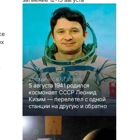
ce
ех
.
КОСМИЧЕСКИЙ АРХИВ
5 августа 1941 родился
космонавт СССР Леонид
Кизим — перелетел с одной
станции на другую и обратно