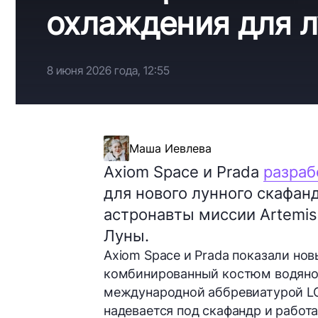
охлаждения для л
8 июня 2026 года, 12:55
Маша Иевлева
Axiom Space и Prada
разраб
для нового лунного скафан
астронавты миссии Artemis
Луны.
Axiom Space и Prada показали но
комбинированный костюм водяног
международной аббревиатурой LCVG
надевается под скафандр и работ