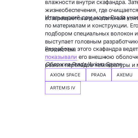
влажности внутри скафандра. Зат
жизнеобеспечения, где очищается 
Итальянский дом моды Prada учас
возвращается в дыхательный конт
по материалам и конструкции. Е
подбором специальных волокон и 
выступает головным разработчик
Разработка этого скафандра ведет
его систем.
показывали
его внешнюю оболочку
Обложка Prada/Axiom Space
резких перепадов температуры и
AXIOM SPACE
PRADA
AXEMU
ARTEMIS IV