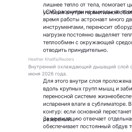
лишнее тепло от тела, помогает 
LCVG рассчитан на выходы на пов
условия внутри герметичной обол
время работы астронавт много дви
инструментами, переносит оборуд
нагрузке постоянно выделяет тепл
теплообмен с окружающей средой
отводить принудительно.
Heather Khalifa/Reuters
Внутренний охлаждающий дышащий слой ск
июня 2026 года.
Для этого внутри слоя проложена
вдоль крупных групп мышц и забир
переносной системе жизнеобеспеч
испарения влаги в сублиматоре. 
контур: если основной перестане
За вентиляцию отвечает отдельна
резервный.
обеспечивает постоянный обдув т