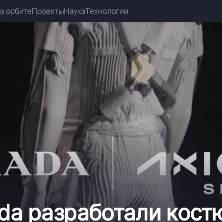
а орбите
Проекты
Наука
Технологии
ada разработали кос