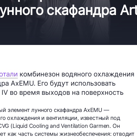
унного скафандра Art
отали
комбинезон водяного охлаждения
дра AxEMU. Его будут использовать
 IV во время выходов на поверхность
вый элемент лунного скафандра AxEMU —
о охлаждения и вентиляции, известный под
 (Liquid Cooling and Ventilation Garmen. Он
ает как часть системы жизнеобеспечения: отводит