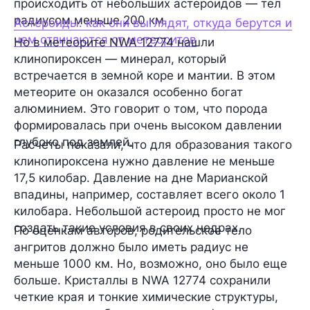
происходить от небольших астероидов — тел
радиусом меньше 200 км.
Астероиды: как они выглядят, откуда берутся и
чем отличаются от метеоритов
Но в метеорите NWA 12774 нашли
клинопироксен — минерал, который
встречается в земной коре и мантии. В этом
метеорите он оказался особенно богат
алюминием. Это говорит о том, что порода
формировалась при очень высоком давлении
глубоко под землей.
Расчеты показали, что для образования такого
клинопироксена нужно давление не меньше
17,5 килобар. Давление на дне Марианской
впадины, например, составляет всего около 1
килобара. Небольшой астероид просто не мог
создать такие условия в своих недрах.
По оценкам авторов, родительское тело
ангритов должно было иметь радиус не
меньше 1000 км. Но, возможно, оно было еще
больше. Кристаллы в NWA 12774 сохранили
четкие края и тонкие химические структуры,