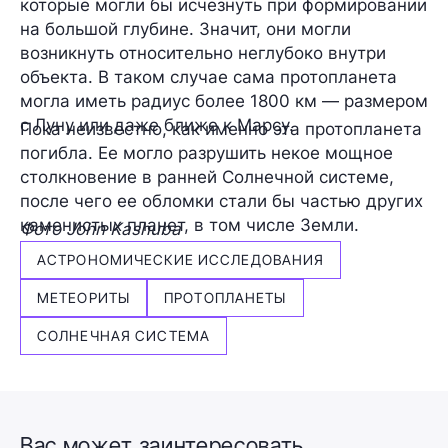
которые могли бы исчезнуть при формировании
на большой глубине. Значит, они могли
возникнуть относительно неглубоко внутри
объекта. В таком случае сама протопланета
могла иметь радиус более 1800 км — размером
с Луну или даже ближе к Марсу.
Пока неизвестно, как именно эта протопланета
погибла. Ее могло разрушить некое мощное
столкновение в ранней Солнечной системе,
после чего ее обломки стали бы частью других
каменистых планет, в том числе Земли.
Фото John Kashuba
АСТРОНОМИЧЕСКИЕ ИССЛЕДОВАНИЯ
МЕТЕОРИТЫ
ПРОТОПЛАНЕТЫ
СОЛНЕЧНАЯ СИСТЕМА
Вас может заинтересовать