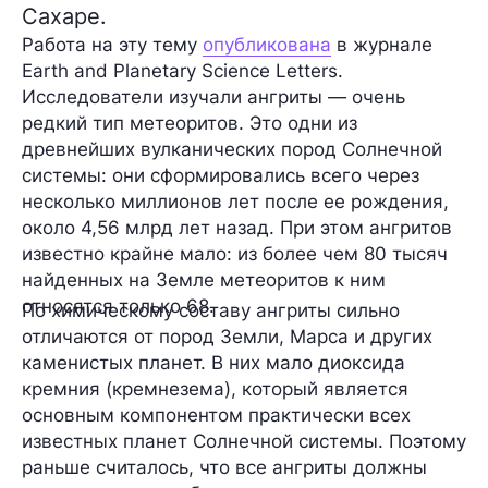
Сахаре.
Работа на эту тему
опубликована
в журнале
Earth and Planetary Science Letters.
Исследователи изучали ангриты — очень
редкий тип метеоритов. Это одни из
древнейших вулканических пород Солнечной
системы: они сформировались всего через
несколько миллионов лет после ее рождения,
около 4,56 млрд лет назад. При этом ангритов
известно крайне мало: из более чем 80 тысяч
найденных на Земле метеоритов к ним
относятся только 68.
По химическому составу ангриты сильно
отличаются от пород Земли, Марса и других
каменистых планет. В них мало диоксида
кремния (кремнезема), который является
основным компонентом практически всех
известных планет Солнечной системы. Поэтому
раньше считалось, что все ангриты должны