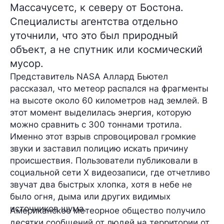
Массачусетс, к северу от Бостона.
Специалисты агентства отдельно
уточнили, что это был природный
объект, а не спутник или космический
мусор.
Представитель NASA Аллард Бьютел
рассказал, что метеор распался на фрагменты
на высоте около 60 километров над землей. В
этот момент выделилась энергия, которую
можно сравнить с 300 тоннами тротила.
Именно этот взрыв спровоцировал громкие
звуки и заставил полицию искать причину
происшествия. Пользователи публиковали в
социальной сети X видеозаписи, где отчетливо
звучат два быстрых хлопка, хотя в небе не
было огня, дыма или других видимых
источников шума.
Американское метеорное общество получило
десятки сообщений от людей на территории от