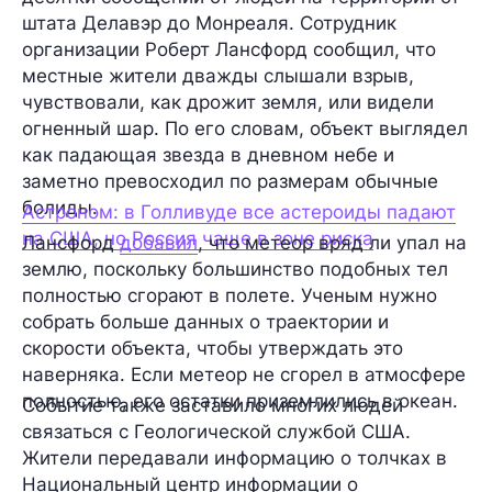
штата Делавэр до Монреаля. Сотрудник
организации Роберт Лансфорд сообщил, что
местные жители дважды слышали взрыв,
чувствовали, как дрожит земля, или видели
огненный шар. По его словам, объект выглядел
как падающая звезда в дневном небе и
заметно превосходил по размерам обычные
болиды.
Астроном: в Голливуде все астероиды падают
на США, но Россия чаще в зоне риска
Лансфорд
добавил
, что метеор вряд ли упал на
землю, поскольку большинство подобных тел
полностью сгорают в полете. Ученым нужно
собрать больше данных о траектории и
скорости объекта, чтобы утверждать это
наверняка. Если метеор не сгорел в атмосфере
полностью, его остатки приземлились в океан.
Событие также заставило многих людей
связаться с Геологической службой США.
Жители передавали информацию о толчках в
Национальный центр информации о