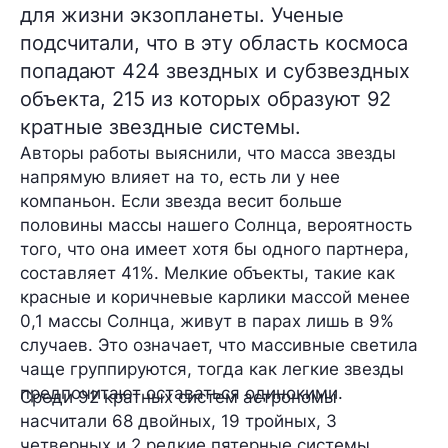
для жизни экзопланеты. Ученые
подсчитали, что в эту область космоса
попадают 424 звездных и субзвездных
объекта, 215 из которых образуют 92
кратные звездные системы.
Авторы работы выяснили, что масса звезды
напрямую влияет на то, есть ли у нее
компаньон. Если звезда весит больше
половины массы нашего Солнца, вероятность
того, что она имеет хотя бы одного партнера,
составляет 41%. Мелкие объекты, такие как
красные и коричневые карлики массой менее
0,1 массы Солнца, живут в парах лишь в 9%
случаев. Это означает, что массивные светила
чаще группируются, тогда как легкие звезды
предпочитают оставаться одинокими.
Среди 92 кратных систем астрономы
насчитали 68 двойных, 19 тройных, 3
четверных и 2 редкие пятерные системы.