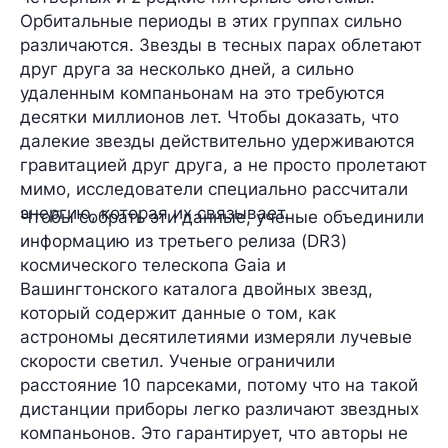
Орбитальные периоды в этих группах сильно
различаются. Звезды в тесных парах облетают
друг друга за несколько дней, а сильно
удаленным компаньонам на это требуются
десятки миллионов лет. Чтобы доказать, что
далекие звезды действительно удерживаются
гравитацией друг друга, а не просто пролетают
мимо, исследователи специально рассчитали
энергию, которая их связывает.
Чтобы собрать эти данные, ученые объединили
информацию из третьего релиза (DR3)
космического телескопа Gaia и
Вашингтонского каталога двойных звезд,
который содержит данные о том, как
астрономы десятилетиями измеряли лучевые
скорости светил. Ученые ограничили
расстояние 10 парсеками, потому что на такой
дистанции приборы легко различают звездных
компаньонов. Это гарантирует, что авторы не