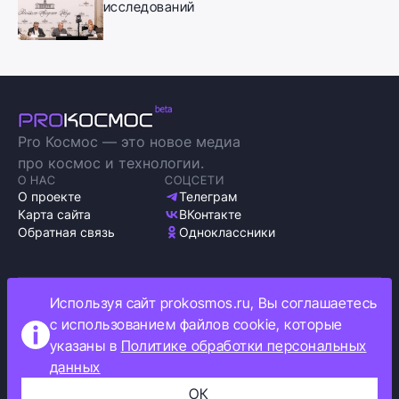
исследований
Pro Космос — это новое медиа
про космос и технологии.
О НАС
СОЦСЕТИ
О проекте
Телеграм
Карта сайта
ВКонтакте
Обратная связь
Одноклассники
Используя сайт prokosmos.ru, Вы соглашаетесь
Политика обработки персональных данных
с использованием файлов cookie, которые
Как мы используем cookie
указаны в
Политике обработки персональных
Информация об ограничениях
данных
Прокосмос © 2023
+16
ОК