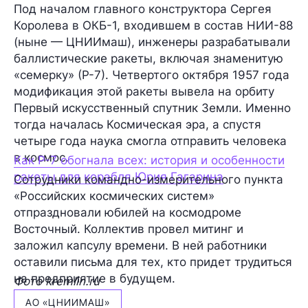
Под началом главного конструктора Сергея
Королева в ОКБ-1, входившем в состав НИИ-88
(ныне — ЦНИИмаш), инженеры разрабатывали
баллистические ракеты, включая знаменитую
«семерку» (Р-7). Четвертого октября 1957 года
модификация этой ракеты вывела на орбиту
Первый искусственный спутник Земли. Именно
тогда началась Космическая эра, а спустя
четыре года наука смогла отправить человека
в космос.
Как Р-7 обогнала всех: история и особенности
ракеты для корабля Юрия Гагарина
Сотрудники командно-измерительного пункта
«Российских космических систем»
отпраздновали юбилей на космодроме
Восточный. Коллектив провел митинг и
заложил капсулу времени. В ней работники
оставили письма для тех, кто придет трудиться
на предприятие в будущем.
Фото kremlin.ru
АО «ЦНИИМАШ»