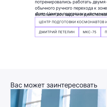
потренировались работать двумя
обычного ручного перехода к зон
Фото Центра подготовки космона
выполнил все задачи и действова
ЦЕНТР ПОДГОТОВКИ КОСМОНАВТОВ ИМ
ДМИТРИЙ ПЕТЕЛИН
МКС-75
Вас может заинтересовать