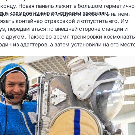
 концу. Новая панель лежит в большом герметичн
з в космосе нужно по строгим правилам.
должны доставить к модулю и закрепить на нем.
язать контейнер страховкой и отпустить его. Им
з, передвигаться по внешней стороне станции и
 с другом. Также во время тренировки космонавт
ин из адаптеров, а затем установили на его мест