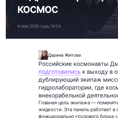
космос
4 мая 2026 года, 14:24
Дарина Житова
Российские космонавты Дм
подготовились
к выходу в 
дублирующий экипаж мисси
гидролаборатории, где кос
внекорабельной деятельно
Главная цель экипажа — поменять
жидкости. Эта панель работает в
функционально-грузового блока 