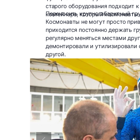
старого оборудования подходит к
Переносить крупногабаритный гру
контейнере, который космонавты 
Космонавты не могут просто прив
приходится постоянно держать гру
регулярно меняться местами друг
демонтировали и утилизировали од
другой.