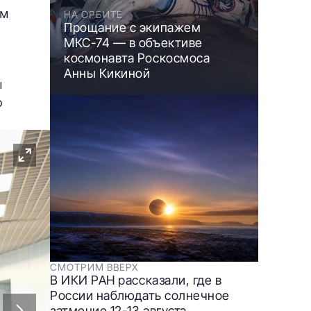
ом
НА ОРБИТЕ
Прощание с экипажем
МКС-74 — в объективе
космонавта Роскосмоса
Анны Кикиной
ы
о
СМОТРИМ ВВЕРХ
В ИКИ РАН рассказали, где в
России наблюдать солнечное
затмение 12-13 августа