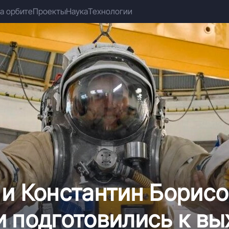
а орбите
Проекты
Наука
Технологии
и Константин Борисо
 подготовились к вы