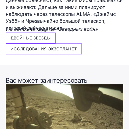
данные объясняют, как такие миры появляются
и выживают. Дальше за ними планируют
наблюдать через телескопы ALMA, «Джеймс
Уэбб» и Чрезвычайно большой телескоп,
который сейчас строят.
На обложке кадр из «Звездных войн»
ДВОЙНЫЕ ЗВЕЗДЫ
ИССЛЕДОВАНИЯ ЭКЗОПЛАНЕТ
Вас может заинтересовать