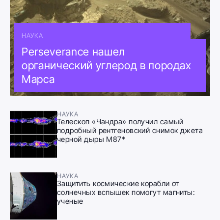
НАУКА
Perseverance нашел
органический углерод в породах
Марса
НАУКА
Телескоп «Чандра» получил самый
подробный рентгеновский снимок джета
черной дыры M87*
НАУКА
Защитить космические корабли от
солнечных вспышек помогут магниты:
ученые