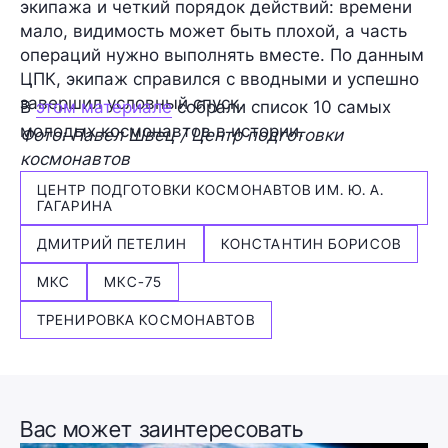
экипажа и четкий порядок действий: времени
мало, видимость может быть плохой, а часть
операций нужно выполнять вместе. По данным
ЦПК, экипаж справился с вводными и успешно
завершил условный спуск.
В
этом материале
собрали список 10 самых
молодых космонавтов в истории.
Фото: Павел Швец / Центр подготовки
космонавтов
ЦЕНТР ПОДГОТОВКИ КОСМОНАВТОВ ИМ. Ю. А.
ГАГАРИНА
ДМИТРИЙ ПЕТЕЛИН
КОНСТАНТИН БОРИСОВ
МКС
МКС-75
ТРЕНИРОВКА КОСМОНАВТОВ
Вас может заинтересовать