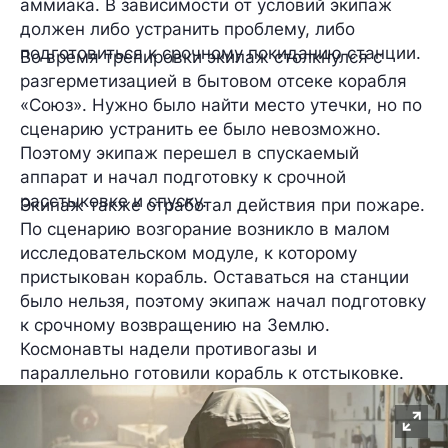
аммиака. В зависимости от условий экипаж
должен либо устранить проблему, либо
подготовиться к срочному покиданию станции.
Во время тренировки экипаж столкнулся с
разгерметизацией в бытовом отсеке корабля
«Союз». Нужно было найти место утечки, но по
сценарию устранить ее было невозможно.
Поэтому экипаж перешел в спускаемый
аппарат и начал подготовку к срочной
расстыковке и спуску.
Экипаж также отработал действия при пожаре.
По сценарию возгорание возникло в малом
исследовательском модуле, к которому
пристыкован корабль. Оставаться на станции
было нельзя, поэтому экипаж начал подготовку
к срочному возвращению на Землю.
Космонавты надели противогазы и
параллельно готовили корабль к отстыковке.