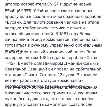
штопор истребители Су-27 и другие новые
модели самолетов.
В конце 1970-х годов советские инженеры
приступили к созданию многоразового корабля
«Буран». Для пилотирования челнока на этапе
посадки требовались летчики с опытом
сложнейших испытаний. В 1981 году Волка
зачислили в отряд космонавтов, где он начал
готовиться к ручному управлению орбитальным
аппаратом.
Свой единственный космический полет Волк
совершил летом 1984 года на корабле «Союз
Т-12». Вместе с Владимиром Джанибековым и
Светланой Савицкой он провел на орбитальной
станции «Салют-7» почти 12 суток. В космосе
летчик работал в статусе космонавта-
исследователя под позывным «Памир-3».
Полет в космос понадобился для проведения
физиологического эксперимента. Инженерам
нужно было доказать, что человек способен
вручную управлять самолетом сразу после