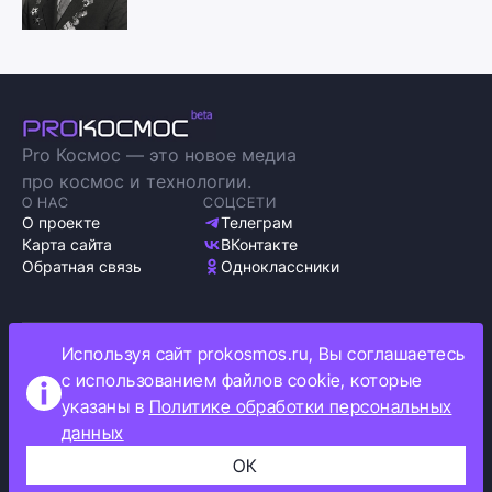
Pro Космос — это новое медиа
про космос и технологии.
О НАС
СОЦСЕТИ
О проекте
Телеграм
Карта сайта
ВКонтакте
Обратная связь
Одноклассники
Используя сайт prokosmos.ru, Вы соглашаетесь
Политика обработки персональных данных
с использованием файлов cookie, которые
Как мы используем cookie
указаны в
Политике обработки персональных
Информация об ограничениях
данных
Прокосмос © 2023
+16
ОК