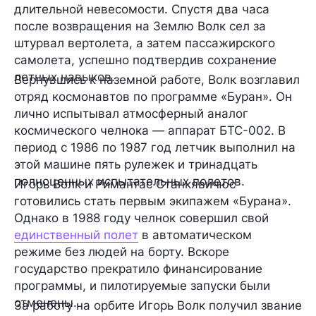
длительной невесомости. Спустя два часа
после возвращения на Землю Волк сел за
штурвал вертолета, а затем пассажирского
самолета, успешно подтвердив сохранение
летных навыков.
Вернувшись к наземной работе, Волк возглавил
отряд космонавтов по программе «Буран». Он
лично испытывал атмосферный аналог
космического челнока — аппарат БТС-002. В
период с 1986 по 1987 год летчик выполнил на
этой машине пять рулежек и тринадцать
полноценных испытательных полетов.
Игорь Волк и Римантас Станкявичюс
готовились стать первым экипажем «Бурана».
Однако в 1988 году челнок совершил свой
единственный полет
в автоматическом
режиме без людей на борту. Вскоре
государство прекратило финансирование
программы, и пилотируемые запуски были
отменены.
За работу на орбите Игорь Волк получил звание