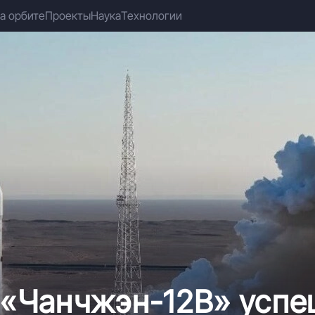
а орбите
Проекты
Наука
Технологии
а «Чанчжэн-12B» усп