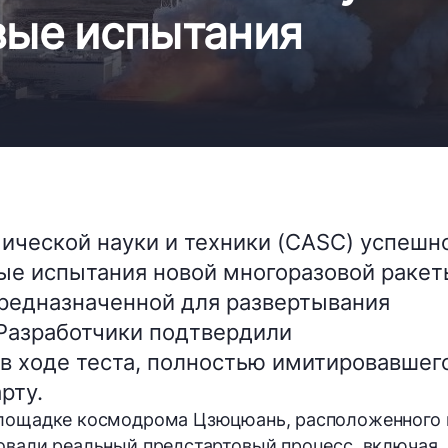
вые испытания
ической науки и техники (CASC) успешн
ые испытания новой многоразовой ракет
предназначенной для развертывания
 Разработчики подтвердили
в ходе теста, полностью имитировавшег
рту.
площадке космодрома Цзюцюань, расположенного 
овали реальный предстартовый процесс, включая