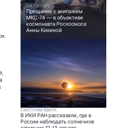
НА ОРБИТЕ
Прощание с экипажем
МКС-74 — в объективе
космонавта Роскосмоса
Анны Кикиной
ки.
е,
а
8
СМОТРИМ ВВЕРХ
В ИКИ РАН рассказали, где в
России наблюдать солнечное
затмение 12-13 августа