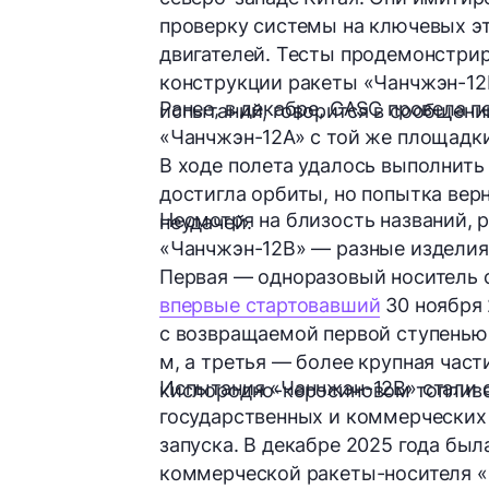
проверку системы на ключевых эт
двигателей. Тесты продемонстри
конструкции ракеты «Чанчжэн-12
Ранее, в декабре, CASC провела 
испытаний, говорится в сообщени
«Чанчжэн-12A» с той же площадки.
В ходе полета удалось выполнить
достигла орбиты, но попытка вер
Несмотря на близость названий, 
неудачей.
«Чанчжэн-12B» — разные изделия,
Первая — одноразовый носитель 
впервые стартовавший
30 ноября 
с возвращаемой первой ступенью
м, а третья — более крупная час
Испытания «Чанчжэн-12B» стали 
кислородно-керосиновом топливе
государственных и коммерческих
запуска. В декабре 2025 года бы
коммерческой ракеты-носителя «