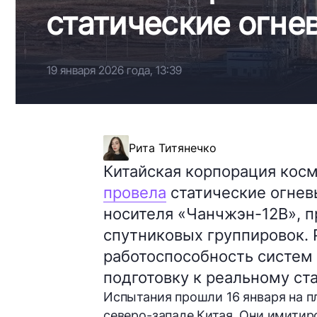
статические огне
19 января 2026 года, 13:39
Рита Титянечко
Китайская корпорация косм
провела
статические огнев
носителя «Чанчжэн-12B», 
спутниковых группировок.
работоспособность систем 
подготовку к реальному ста
Испытания прошли 16 января на 
северо-западе Китая. Они имитир