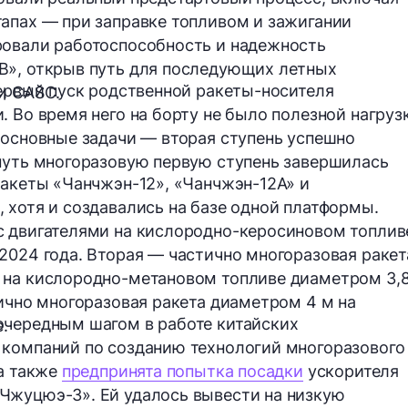
апах — при заправке топливом и зажигании
ровали работоспособность и надежность
B», открыв путь для последующих летных
первый пуск родственной ракеты-носителя
и CASC.
 Во время него на борту не было полезной нагруз
 основные задачи — вторая ступень успешно
нуть многоразовую первую ступень завершилась
ракеты «Чанчжэн-12», «Чанчжэн-12А» и
 хотя и создавались на базе одной платформы.
с двигателями на кислородно-керосиновом топлив
2024 года. Вторая — частично многоразовая ракет
 на кислородно-метановом топливе диаметром 3,
тично многоразовая ракета диаметром 4 м на
очередным шагом в работе китайских
.
 компаний по созданию технологий многоразового
ла также
предпринята попытка посадки
ускорителя
Чжуцюэ-3». Ей удалось вывести на низкую