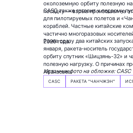
околоземную орбиту полезную наг
CASC также готовит к первому пу
посадку — взрыв произошел на э
для пилотируемых полетов и «Ча
кораблей. Частные китайские ко
частично многоразовых носителей
Ранее сразу два китайских запуск
2026 года.
января, ракета-носитель государ
орбиту спутник «Шицзянь-32» и ч
полезную нагрузку. О причинах 
Источник фото на обложке: CASC
Афанасьев.
CASC
РАКЕТА "ЧАНЧЖЭН"
ИС