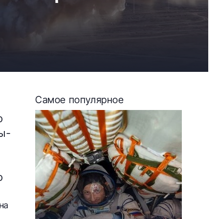
Самое популярное
о
ы-
о
на