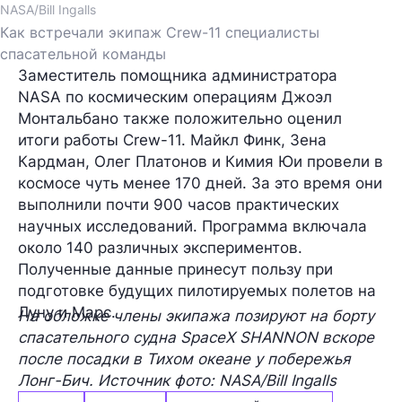
NASA/Bill Ingalls
Как встречали экипаж Crew-11 специалисты
спасательной команды
Заместитель помощника администратора
NASA по космическим операциям Джоэл
Монтальбано также положительно оценил
итоги работы Crew-11. Майкл Финк, Зена
Кардман, Олег Платонов и Кимия Юи провели в
космосе чуть менее 170 дней. За это время они
выполнили почти 900 часов практических
научных исследований. Программа включала
около 140 различных экспериментов.
Полученные данные принесут пользу при
подготовке будущих пилотируемых полетов на
Луну и Марс.
На обложке члены экипажа позируют на борту
спасательного судна SpaceX SHANNON вскоре
после посадки в Тихом океане у побережья
Лонг-Бич. Источник фото: NASA/Bill Ingalls