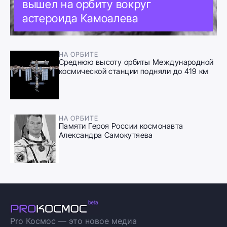
вышел на орбиту вокруг
астероида Камоалева
НА ОРБИТЕ
Среднюю высоту орбиты Международной
космической станции подняли до 419 км
НА ОРБИТЕ
Памяти Героя России космонавта
Александра Самокутяева
Pro Космос — это новое медиа