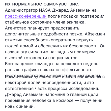
их нормальное самочувствие.
Администратор NASA Джаред Айзекман на
пресс-конференции
после посадки подтвердил
стабильное состояние члена экипажа.
Агентство планирует предоставить
дополнительные подробности позже. Айзекман
отметил способность оперативно вернуть
людей домой и обеспечить их безопасность. Он
назвал эту ситуацию наглядным примером
высокой готовности специалистов.
Возвращение команды на несколько недель
раньше графика показало эффективность
системы подготовки к нештатным ситуациям.
Космические путешествия всегда сопряжены с
некоторой долей неопределенности, и это
естественная часть процесса исследования.
Джаред Айзекман напомнил о главной цели
пребывания человека в космосе — получении
новых знаний.