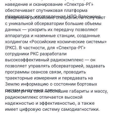
наведение и сканирование «Спектра-РГ»
обеспечивает спутниковая платформа
«Навигатор», изготовленная НПО Лавочкина.
Ежедневно российские специалисты получают
с уникальной обсерватории большие объемы
данных — ускорить их передачу позволяют
аппаратура и наземные станции, созданные
холдингом «Российские космические системы»
(РКС). В частности, для «Спектра-РГ»
сотрудники РКС разработали
высокоэффективный радиокомплекс — он
позволяет управлять обсерваторией, задавать
программы сеансов связи, проводить
траекторные измерения и передавать на
Землю информацию о состоянии бортовых
систем и научные данные.
Несмотря на свои небольшие габариты и массу,
радиокомплекс отличается высокой
надежностью и эффективностью, а также
имеет цифровую систему самодиагностики.