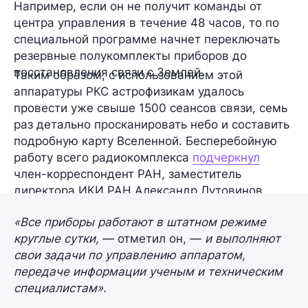
Например, если он не получит команды от
центра управления в течение 48 часов, то по
специальной программе начнет переключать
резервные полукомплекты приборов до
восстановления связи с Землей.
Таким образом, с использованием этой
аппаратуры РКС астрофизикам удалось
провести уже свыше 1500 сеансов связи, семь
раз детально просканировать небо и составить
подробную карту Вселенной. Бесперебойную
работу всего радиокомплекса
подчеркнул
член-корреспондент РАН, заместитель
директора ИКИ РАН Александр Лутовинов.
«Все приборы работают в штатном режиме
круглые сутки,
— отметил он, —
и выполняют
свои задачи по управлению аппаратом,
передаче информации ученым и техническим
специалистам».