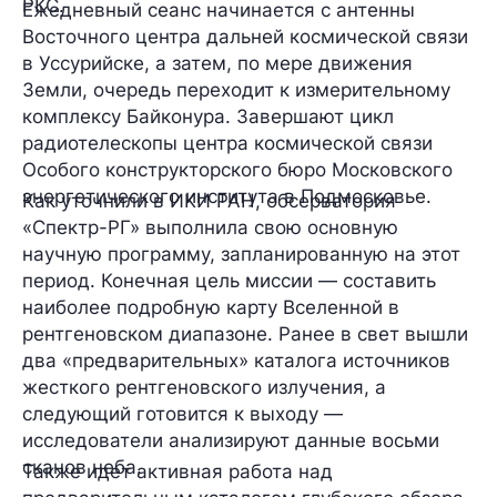
РКС.
Ежедневный сеанс начинается с антенны
Восточного центра дальней космической связи
в Уссурийске, а затем, по мере движения
Земли, очередь переходит к измерительному
комплексу Байконура. Завершают цикл
радиотелескопы центра космической связи
Особого конструкторского бюро Московского
энергетического института в Подмосковье.
Как уточнили в ИКИ РАН, обсерватория
«Спектр-РГ» выполнила свою основную
научную программу, запланированную на этот
период. Конечная цель миссии — составить
наиболее подробную карту Вселенной в
рентгеновском диапазоне. Ранее в свет вышли
два «предварительных» каталога источников
жесткого рентгеновского излучения, а
следующий готовится к выходу —
исследователи анализируют данные восьми
сканов неба.
Также идет активная работа над