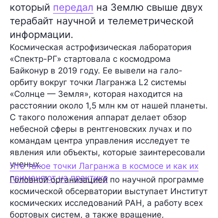
который
передал
на Землю свыше двух
терабайт научной и телеметрической
информации.
Космическая астрофизическая лаборатория
«Спектр-РГ» стартовала с космодрома
Байконур в 2019 году. Ее вывели на гало-
орбиту вокруг точки Лагранжа L2 системы
«Солнце — Земля», которая находится на
расстоянии около 1,5 млн км от нашей планеты.
С такого положения аппарат делает обзор
небесной сферы в рентгеновских лучах и по
командам центра управления исследует те
явления или объекты, которые заинтересовали
ученых.
Что такое точки Лагранжа в космосе и как их
применяют на практике
Головной организацией по научной программе
космической обсерватории выступает Институт
космических исследований РАН, а работу всех
бортовых систем, а также вращение,