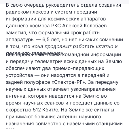
В свою очередь руководитель отдела создания
радиокомплексов и систем передачи
информации для космических аппаратов
дальнего космоса РКС Алексей Колобаев
заметил, что формальный срок работы
аппаратуры — 6,5 лет, но нет никаких сомнений
в том, что
«она продолжит работать штатно и
после его завершения»
.
Бесперебойный прием командной информации
и передачу телеметрических данных на Землю
обеспечивают два приемо-передающих
устройства — они находятся в передней и
задней полусфере «Спектра-РГ». За передачу
научных данных отвечает узконаправленная
антенна, которая наводится на Землю во
время научных сеансов и передает данные со
скоростью 512 Кбит/с. На Земле же сигналы
принимают большие антенны научного
назначения совместно с наземными станциями