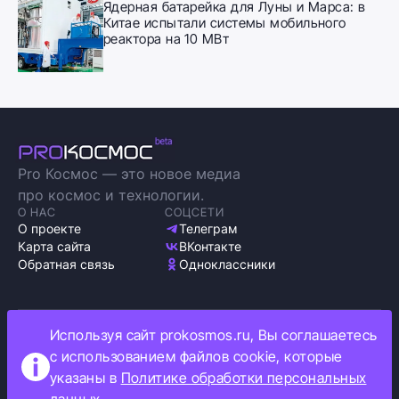
Ядерная батарейка для Луны и Марса: в
Китае испытали системы мобильного
реактора на 10 МВт
Pro Космос — это новое медиа
про космос и технологии.
О НАС
СОЦСЕТИ
О проекте
Телеграм
Карта сайта
ВКонтакте
Обратная связь
Одноклассники
Используя сайт prokosmos.ru, Вы соглашаетесь
Политика обработки персональных данных
с использованием файлов cookie, которые
Как мы используем cookie
указаны в
Политике обработки персональных
Информация об ограничениях