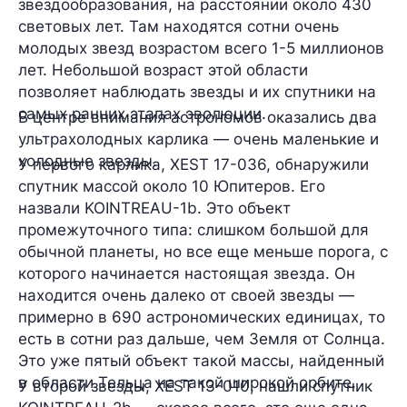
звездообразования, на расстоянии около 430
световых лет. Там находятся сотни очень
молодых звезд возрастом всего 1-5 миллионов
лет. Небольшой возраст этой области
позволяет наблюдать звезды и их спутники на
самых ранних этапах эволюции.
В центре внимания астрономов оказались два
ультрахолодных карлика — очень маленькие и
холодные звезды.
У первого карлика, XEST 17-036, обнаружили
спутник массой около 10 Юпитеров. Его
назвали KOINTREAU-1b. Это объект
промежуточного типа: слишком большой для
обычной планеты, но все еще меньше порога, с
которого начинается настоящая звезда. Он
находится очень далеко от своей звезды —
примерно в 690 астрономических единицах, то
есть в сотни раз дальше, чем Земля от Солнца.
Это уже пятый объект такой массы, найденный
в области Тельца на такой широкой орбите.
У второй звезды, XEST 13-010, нашли спутник