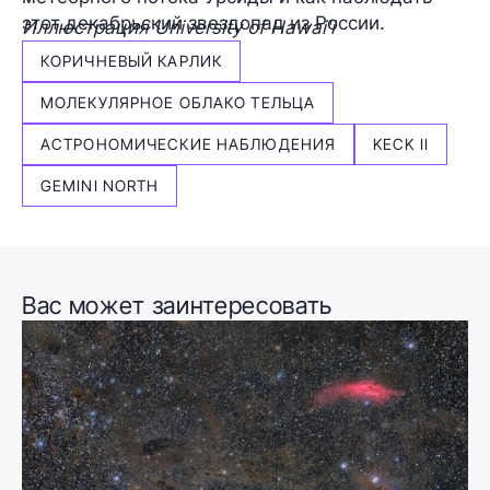
этот декабрьский звездопад из России.
Иллюстрация University of Hawai'i
КОРИЧНЕВЫЙ КАРЛИК
МОЛЕКУЛЯРНОЕ ОБЛАКО ТЕЛЬЦА
АСТРОНОМИЧЕСКИЕ НАБЛЮДЕНИЯ
KECK II
GEMINI NORTH
Вас может заинтересовать