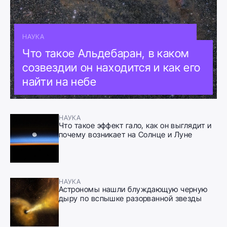
НАУКА
Что такое Альдебаран, в каком
созвездии он находится и как его
найти на небе
НАУКА
Что такое эффект гало, как он выглядит и
почему возникает на Солнце и Луне
НАУКА
Астрономы нашли блуждающую черную
дыру по вспышке разорванной звезды