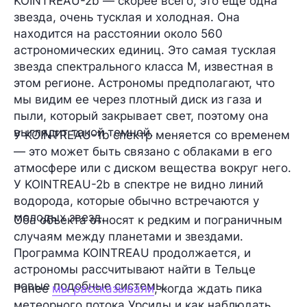
KOINTREAU-2b — скорее всего, это еще одна
звезда, очень тусклая и холодная. Она
находится на расстоянии около 560
астрономических единиц. Это самая тусклая
звезда спектрального класса M, известная в
этом регионе. Астрономы предполагают, что
мы видим ее через плотный диск из газа и
пыли, который закрывает свет, поэтому она
выглядит такой темной.
У KOINTREAU-1b спектр меняется со временем
— это может быть связано с облаками в его
атмосфере или с диском вещества вокруг него.
У KOINTREAU-2b в спектре не видно линий
водорода, которые обычно встречаются у
молодых звезд.
Оба объекта относят к редким и пограничным
случаям между планетами и звездами.
Программа KOINTREAU продолжается, и
астрономы рассчитывают найти в Тельце
новые подобные системы.
Ранее
мы рассказывали
, когда ждать пика
метеорного потока Урсиды и как наблюдать