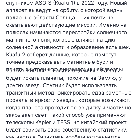
спутником ASO‑S (Kuafu‑1) в 2022 году. Новый
аппарат выведут на орбиту, с которой видны
полярные области Солнца — их почти не
охватывают действующие миссии. Именно на
полюсах начинаются перестройки солнечного
магнитного поля, которые влияют на цикл
солнечной активности и образование вспышек.
Kuafu‑2 соберет данные, которые помогут
точнее предсказывать магнитные бури и
понять внутреннюю динамику нашей звезды.
Третья миссия —
Earth 2.0
(или Exo-Earth) —
будет искать планеты, похожие на Землю, у
других звезд. Спутник будет использовать
транзитный метод: фиксировать едва заметные
провалы в яркости звезды, которые возникают,
когда планета проходит по ее диску и частично
закрывает свет. Такой способ уже применяют
телескопы Kepler и TESS, но китайский проект
будет собирать свою собственную статистику:
как часто в Галактике вообще встречаются