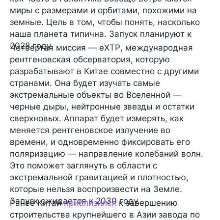
миры с размерами и орбитами, похожими на
земные. Цель в том, чтобы понять, насколько
наша планета типична. Запуск планируют к
2028 году.
Четвертая миссия —
eXTP
, международная
рентгеновская обсерватория, которую
разрабатывают в Китае совместно с другими
странами. Она будет изучать самые
экстремальные объекты во Вселенной —
черные дыры, нейтронные звезды и остатки
сверхновых. Аппарат будет измерять, как
меняется рентгеновское излучение во
времени, и одновременно фиксировать его
поляризацию — направление колебаний волн.
Это поможет заглянуть в области с
экстремальной гравитацией и плотностью,
которые нельзя воспроизвести на Земле.
Запуск ожидается к 2030 году.
Ранее Китай
приблизился
к завершению
строительства крупнейшего в Азии завода по