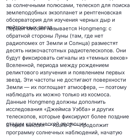
за солнечными полюсами, телескоп для поиска
землеподобных экзопланет и рентгеновская
обсерватория для изучения черных дыр и
нейтронных звезд.
Первая миссия называется
Hongmeng
: с
обратной стороны Луны (там, где нет
радиопомех от Земли и Солнца) разместят
десять низкочастотных радиотелескопов. Они
будут фиксировать сигналы из «темных веков»
Вселенной, периода между рождением
реликтового излучения и появлением первых
звезд. Эти частоты не достигают поверхности
Земли — их поглощает атмосфера, — поэтому
наблюдать их можно только из космоса.
Данные Hongmeng должны дополнить
исследования «Джеймса Уэбба» и других
телескопов, которые фиксируют более поздние
стадии космической эволюции.
Вторая миссия —
Kuafu‑2
— продолжит
программу солнечных наблюдений, начатую