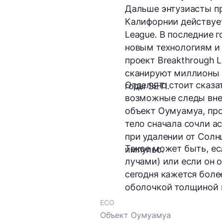
Дальше энтузиасты пр
Калифорнии действует
League. В последние 
новым технологиям и 
проект Breakthrough 
сканируют миллионы з
Отдельно стоит сказа
годы SETI.
возможные следы вне
объект Оумуамуа, про
тело сначала сочли а
при удалении от Солн
Такое может быть, ес
импульс.
лучами) или если он о
сегодня кажется боле
оболочкой толщиной 
ECO
Объект Оумуамуа