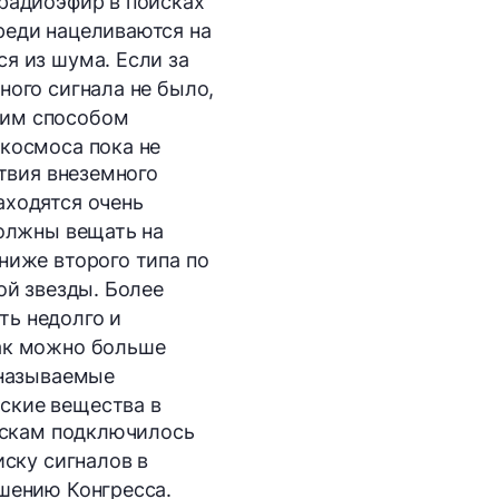
 радиоэфир в поисках
реди нацеливаются на
я из шума. Если за
ного сигнала не было,
ким способом
 космоса пока не
ствия внеземного
аходятся очень
должны вещать на
 ниже
второго типа по
ой звезды. Более
ть недолго и
как можно больше
 называемые
ские вещества в
оискам подключилось
иску сигналов в
ешению Конгресса.