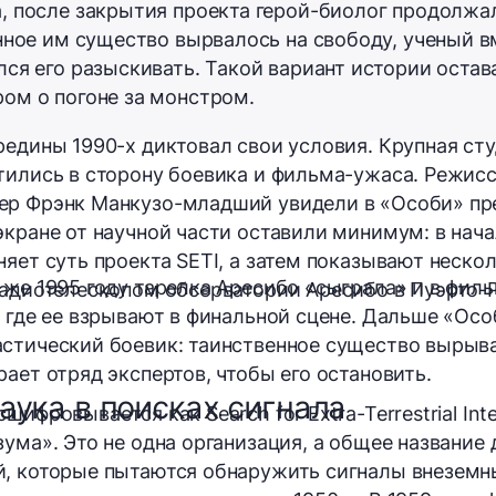
, после закрытия проекта герой-биолог продолжа
нное им существо вырвалось на свободу, ученый в
ся его разыскивать. Такой вариант истории остав
ом о погоне за монстром.
редины 1990-х диктовал свои условия. Крупная с
тились в сторону боевика и фильма-ужаса. Режис
ер Фрэнк Манкузо-младший увидели в «Особи» пр
экране от научной части оставили минимум: в нач
няет суть проекта SETI, а затем показывают неск
 же 1995 году тарелка Аресибо «сыграла» и в фи
радиотелескопом обсерватории Аресибо в Пуэрто-
, где ее взрывают в финальной сцене. Дальше «Ос
стический боевик: таинственное существо вырыва
ает отряд экспертов, чтобы его остановить.
наука в поисках сигнала
ифровывается как Search for Extra-Terrestrial Intel
зума». Это не одна организация, а общее название
й, которые пытаются обнаружить сигналы внеземн