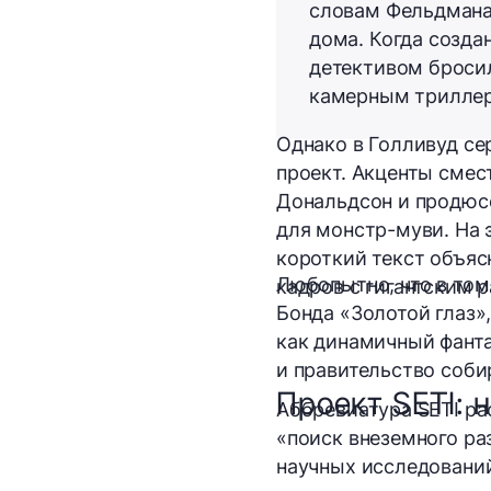
словам Фельдмана
дома. Когда созда
детективом бросил
камерным триллер
Однако в Голливуд се
проект. Акценты смес
Дональдсон и продюс
для монстр-муви. На 
короткий текст объяс
Любопытно, что в том
кадров с гигантским 
Бонда «Золотой глаз»
как динамичный фанта
и правительство собир
Проект SETI: 
Аббревиатура SETI расш
«поиск внеземного ра
научных исследовани