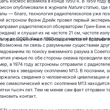
ать космос возникла в конце 1950-х. В 1959 году
рисон опубликовали в журнале
Nature
статью, где
лы — благо, технология радиотелескопов уже позв
ий астроном Фрэнк Дрейк провел первый экспери
аправил радиотелескоп обсерватории Грин-Бэнк н
ридана) и слушал их на частоте 21 см, частоте изл
ла и до СССР. Уже в 1960 году советский астроф
сь эра современных поисков сигналов от братьев п
Возможна ли связь с разумными существами други
едованиям по поиску внеземного разума в Советс
етия ученые по обе стороны океана проводили вс
ер, в 1974 году астрономы отправили с радиотел
чества к звездному скоплению M13. В послании, 
ержались сведения о человеческой цивилизации и
рее символический жест: скопление M13 находится 
ятки тысяч лет. Тем не менее сам факт отправки т
ановить контакт.