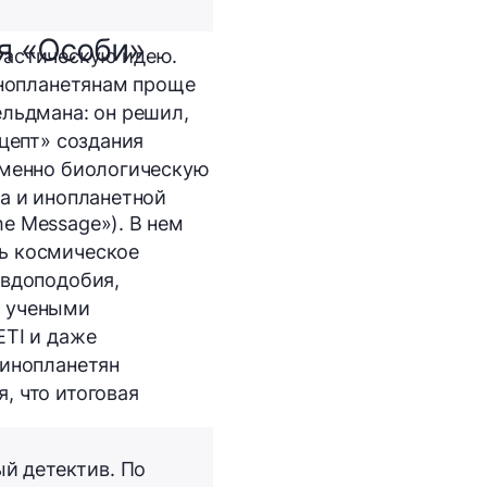
ия «Особи»
тастическую идею.
инопланетянам проще
ельдмана: он решил,
цепт» создания
именно биологическую
а и инопланетной
e Message»). В нем
ь космическое
авдоподобия,
с учеными
ETI и даже
 инопланетян
, что итоговая
й детектив. По