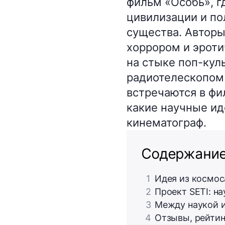
фильм «Особь», г
цивилизации и по
существа. Авторы
хоррором и эроти
на стыке поп-кул
радиотелескопом 
встречаются в фи
какие научные ид
кинематограф.
Содержани
1
Идея из космос
2
Проект SETI: на
3
Между наукой и
4
Отзывы, рейтин