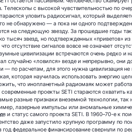
ETI остается пассивным: человечество сканирует
. Телескопы с высокой чувствительностью по оче
тараются уловить радиосигнал, который выделяетс
го не обнаружено — а пока ни одного подтвержден
тся на следующую звезду. За прошедшие годы та
о тысяч звезд, но подтвержденных «приветов» из
 что отсутствие сигналов вовсе не означает отсут
зумные цивилизации встречаются очень редко и н
нал случайно «ловился» везде и непрерывно, они 
 — по расчетам, для этого нужна цивилизация не
такая, которая научилась использовать энергию цел
жить, что инопланетный радиомаяк может работа
 современные проекты SETI стараются охватить 
самые разные признаки внеземной технологии, так
ример, лазерные импульсы или аномальные химиче
я и статус самого проекта SETI. В 1960–70-е к п
т.
агентство даже запустило крупную программу по по
з год федеральное финансирование свернули по р