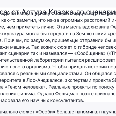
са: от Артура Кларка до сценар
льдман взял за основу фильма смелую научно-фан
 как-то заметил, что из-за огромных расстояний 
е, чем прилететь лично. Эта мысль вдохновила Ф
ая культура могла бы передать на Землю некий «ре
а. Причем, по задумке, пришельцы отправили бы 
тежи машины. Так возник сюжет о гибриде человек
нт сценария так и назывался — «Сообщение» («Th
вительственной лаборатории пытался расшифроват
нию нового организма. Чтобы придать истории пр
овался с реальными специалистами. Он общался 
ерситета в Лос-Анджелесе, экспертами проекта S
а «Геном человека». Реальные проекты по поиску
пления фильма. Однако Фельдман позже признался
чаровала его научных консультантов.
начально сюжет «Особи» больше напоминал научны