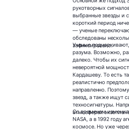
Основной же подход S
рукотворных сигналов
выбранные звезды и с
короткий период ниче
— ученые переключаю
обследованы нескольк
Ученые подчеркивают,
зафиксировано.
разума. Возможно, ра
далеко. Чтобы их сиг
невероятной мощности
Кардашеву
. То есть 
реалистично предполо
направленно. Поэтому
звезд, а также ищут 
техносигнатуры
. Нап
Со временем изменилс
атмосферах экзоплане
NASA, а в 1992 году 
космосе. Но уже чере