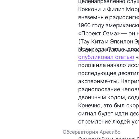
целенаправленно слуш
Коккони и Филип Мор
внеземные радиосигна
1960 году американск
«Проект Озма» — он н
(Тау Кита и Эпсилон Э
Почти сразу идея дош
водорода. Так начала
опубликовал статью
«
положила начало иссл
последующие десятил
эксперименты. Наприм
радиопослание челове
двоичным кодом, сод
Конечно, это был ско
сигнал будет идти дес
стремление людей уст
Обсерватория Аресибо