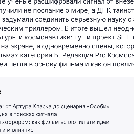
де ученые расшифровали сигнал от внез
лучили не послание о мире, а ДНК таинс
 задумали соединить серьезную науку 
ческим триллером. В итоге вышел неод
ьтуры и космонавтики: тут и проект SETI
на экране, и одновременно сцены, кото
льмах категории Б. Редакция Pro Космоса
еи легли в основу фильма и как он повли
е
а: от Артура Кларка до сценария «Особи»
ука в поисках сигнала
 хоррором: как фильм воплотил эти идеи
ги и влияние