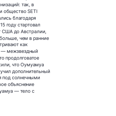
изаций: так, в
и общество SETI
ались благодаря
15 году стартовал
от США до Австралии,
больше, чем в ранние
атривают как
в — межзвездный
то продолговатое
жили, что Оумуамуа
лучил дополнительный
ся под солнечными
орое объяснение
уамуа — тело с