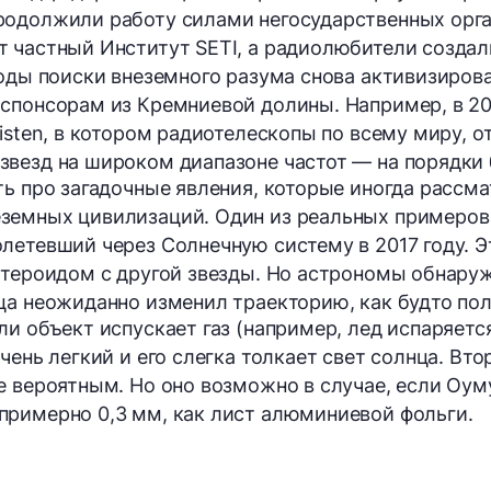
одолжили работу силами негосударственных орган
 частный Институт SETI, а радиолюбители создал
годы поиски внеземного разума снова активизиров
спонсорам из Кремниевой долины. Например, в 20
Listen, в котором радиотелескопы по всему миру, 
везд на широком диапазоне частот — на порядки 
ть про загадочные явления, которые иногда рассм
земных цивилизаций. Один из реальных примеро
летевший через Солнечную систему в 2017 году. Э
стероидом с другой звезды. Но астрономы обнару
ца неожиданно изменил траекторию, как будто по
ли объект испускает газ (например, лед испаряет
чень легкий и его слегка толкает свет солнца. Вт
е вероятным. Но оно возможно в случае, если Оум
примерно 0,3 мм, как лист алюминиевой фольги.