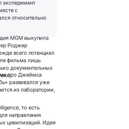
л эксперимент
месте с
ался относительно
тудия MGM выкупила
сер Роджер
ежде всего потенциал
але фильма лишь
олько документальных
льме про Джеймса
Рико.
обь» развивался уже
ется из лаборатории,
ligence, то есть
 для направления
ых цивилизаций. Идея