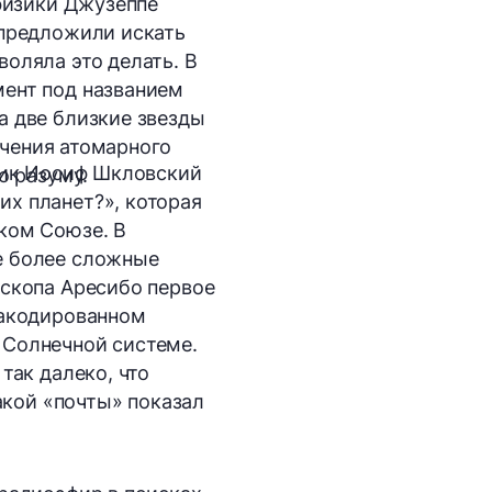
 физики Джузеппе
 предложили искать
оляла это делать. В
мент под названием
а две близкие звезды
учения атомарного
изик Иосиф Шкловский
о разуму.
х планет?», которая
ком Союзе. В
е более сложные
ескопа Аресибо первое
закодированном
 Солнечной системе.
так далеко, что
акой «почты» показал