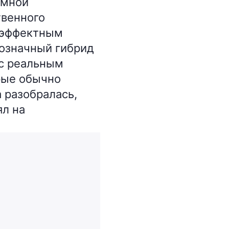
емной
твенного
с эффектным
нозначный гибрид
 с реальным
рые обычно
 разобралась,
ял на