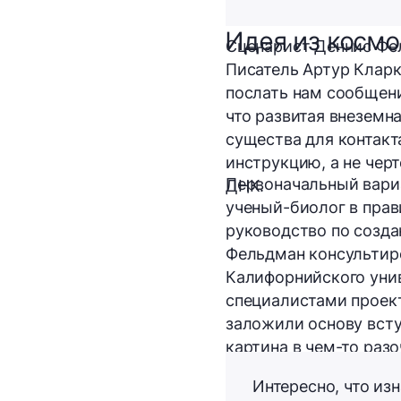
Идея из космо
Сценарист Деннис Фе
Писатель Артур Кларк
послать нам сообщени
что развитая внеземн
существа для контакт
инструкцию, а не чер
Первоначальный вариа
ДНК.
ученый-биолог в пра
руководство по созда
Фельдман консультир
Калифорнийского унив
специалистами проект
заложили основу всту
картина в чем-то разо
Интересно, что из