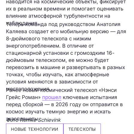
наводится на космические объекты, фиксирует
их в реальном времени и помогает оценивать
влияние атмосферной турбулентности на
наблюдения.
Теперь команда под руководством Анатолия
Каляева создает его мобильную версию — для
8-дюймового телескопа с низким
энергопотреблением. В отличие от
стационарной установки с громоздким 16-
дюймовым телескопом, ее можно будет
перевозить в машине и развертывать в разных
точках, чтобы изучать, как атмосферные
условия меняются в зависимости от
местоположения.
Ранее новый космический телескоп «Нэнси
Грейс Роман»
прошел
ключевые испытания
перед сборкой — в 2026 году он отправится в
космос изучать темную энергию и искать
экзопланеты.
Фото Romke Schievink
НОВЫЕ ТЕХНОЛОГИИ
ТЕЛЕСКОПЫ