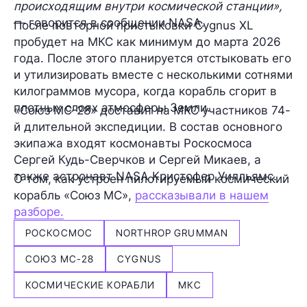
происходящим внутри космической станции»,
— говорится в сообщении NASA.
После повторной пристыковки Cygnus XL
пробудет на МКС как минимум до марта 2026
года. После этого планируется отстыковать его
и утилизировать вместе с несколькими сотнями
килограммов мусора, когда корабль сгорит в
плотных слоях атмосферы Земли.
«Союз МС-28» доставит на МКС участников 74-
й длительной экспедиции. В состав основного
экипажа входят космонавты Роскосмоса
Сергей Кудь-Сверчков и Сергей Микаев, а
также астронавт NASA Кристофер Уилльямс.
О том, как устроен пилотируемый космический
корабль «Союз МС»,
рассказывали в нашем
разборе.
РОСКОСМОС
NORTHROP GRUMMAN
СОЮЗ МС-28
CYGNUS
КОСМИЧЕСКИЕ КОРАБЛИ
МКС