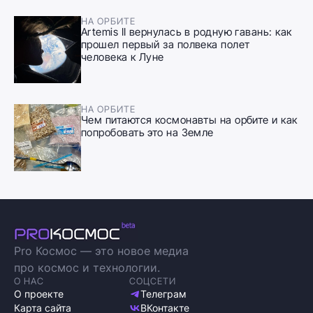
НА ОРБИТЕ
Artemis II вернулась в родную гавань: как
прошел первый за полвека полет
человека к Луне
НА ОРБИТЕ
Чем питаются космонавты на орбите и как
попробовать это на Земле
Pro Космос — это новое медиа
про космос и технологии.
О НАС
СОЦСЕТИ
О проекте
Телеграм
Карта сайта
ВКонтакте