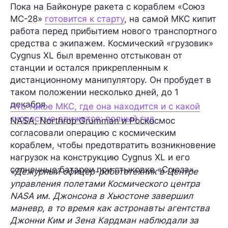
Пока на Байконуре ракета с кораблем «Союз
МС-28»
готовится к старту
, на самой МКС кипит
работа перед прибытием нового транспортного
средства с экипажем. Космический «грузовик»
Cygnus XL был временно отстыкован от
станции и остался прикрепленным к
дистанционному манипулятору. Он пробудет в
таком положении несколько дней, до 1
декабря.
Что такое МКС, где она находится и с какой
скоростью движется: полный гид
NASA, Northrop Grumman и Роскосмос
согласовали операцию с космическим
кораблем, чтобы предотвратить возникновение
нагрузок на конструкцию Cygnus XL и его
солнечные батареи при стыковке «Союза».
«Дежурный офицер-робототехник в Центре
управления полетами Космического центра
NASA им. Джонсона в Хьюстоне завершил
маневр, в то время как астронавты агентства
Джонни Ким и Зена Кардман наблюдали за