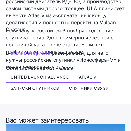
российский двигатель РД-180, а производство
самой системы дорогостоящее. ULA планирует
вывести Atlas V из эксплуатации к концу
десятилетия и полностью перейти на Vulcan
Centaur.
Если запуск состоится 6 ноября, отделение
спутника произойдет примерно через три с
половиной часа после старта. Если нет —
график могут сдвинуть дальше.
В
этом материале
разбираемся, для чего
нужны российские спутники «Ионосфера-М» и
как они устроены.
Фото United Launch Alliance
UNITED LAUNCH ALLIANCE
ATLAS V
ЗАПУСКИ СПУТНИКОВ
СПУТНИКИ СВЯЗИ
Вас может заинтересовать