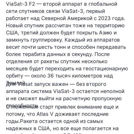
ViaSat-3 F2 — второй аппарат в глобальной
сети спутников связи ViaSat-3, первый
работает над Северной Америкой с 2023 года.
Новый спутник рассчитан тоже на территорию
США, третий должен будет покрыть Азию и
замкнуть группировку. Каждый из аппаратов
весит почти шесть тонн и способен передавать
более терабита данных в секунду. После
отделения от ракеты спутник несколько
месяцев будет переходить на геостационарную
орбиту — около 36 тысяч километров над
Землей.
Для Viasat запуск важен — без второго
аппарата система ViaSat-3 остается неполной
и не сможет выйти на расчетную пропускную
способность.
Отложенный старт привлек внимание еще и
потому, что Atlas V доживает последние
годы.Ракета остается одной из самых
надежных в США, но все еще полагается на