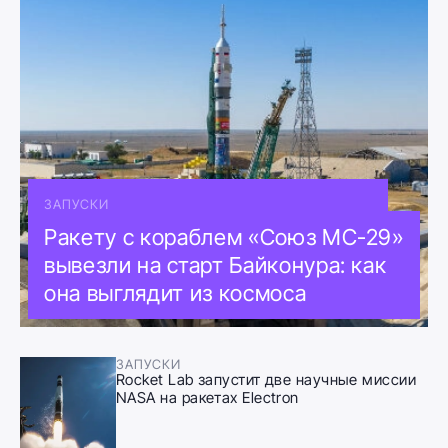
ЗАПУСКИ
Ракету с кораблем «Союз МС-29»
вывезли на старт Байконура: как
она выглядит из космоса
ЗАПУСКИ
Rocket Lab запустит две научные миссии
NASA на ракетах Electron