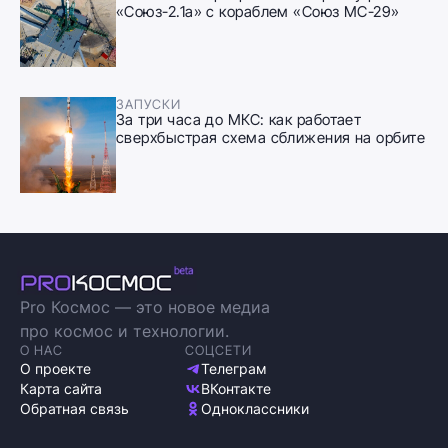
«Союз-2.1а» с кораблем «Союз МС-29»
ЗАПУСКИ
За три часа до МКС: как работает
сверхбыстрая схема сближения на орбите
Pro Космос — это новое медиа
про космос и технологии.
О НАС
СОЦСЕТИ
О проекте
Телеграм
Карта сайта
ВКонтакте
Обратная связь
Одноклассники