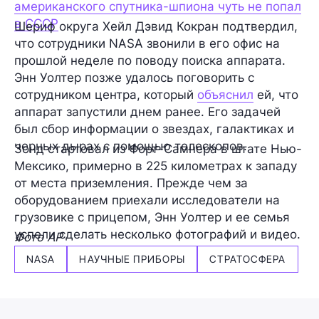
американского спутника-шпиона чуть не попал
в СССР
Шериф округа Хейл Дэвид Кокран подтвердил,
что сотрудники NASA звонили в его офис на
прошлой неделе по поводу поиска аппарата.
Энн Уолтер позже удалось поговорить с
сотрудником центра, который
объяснил
ей, что
аппарат запустили днем ранее. Его задачей
был сбор информации о звездах, галактиках и
черных дырах с помощью телескопов.
Зонд стартовал из Форт-Самнера в штате Нью-
Мексико, примерно в 225 километрах к западу
от места приземления. Прежде чем за
оборудованием приехали исследователи на
грузовике с прицепом, Энн Уолтер и ее семья
успели сделать несколько фотографий и видео.
Фото AP
NASA
НАУЧНЫЕ ПРИБОРЫ
СТРАТОСФЕРА