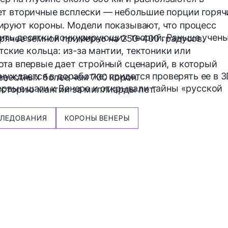
ет вторичные всплески — небольшие порции горяч
ируют короны. Модели показывают, что процесс
ить десятки конкурирующих теорий. Раньше учен
рячее земной примерно на 250–400 градусов.
тские кольца: из-за мантии, тектоники или
та впервые дает стройный сценарий, в который
 нуждается в доработке: придется проверять ее в 3
звестных более чем 700 корон.
ервые шаги к Венере и открывали тайны «русской
историю мантии за миллиарды лет.
СЛЕДОВАНИЯ
КОРОНЫ ВЕНЕРЫ