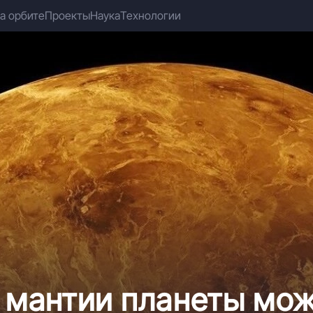
а орбите
Проекты
Наука
Технологии
 мантии планеты мо