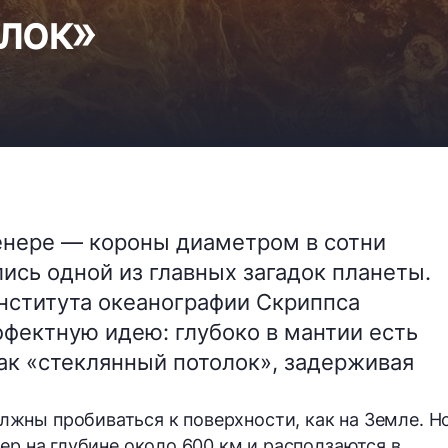
олок»
енере — короны диаметром в сотни
ись одной из главных загадок планеты.
нститута океанографии Скриппса
фектную идею: глубоко в мантии есть
как «стеклянный потолок», задерживая
жны пробиваться к поверхности, как на Земле. Н
ер на глубине около 600 км и расползаются в