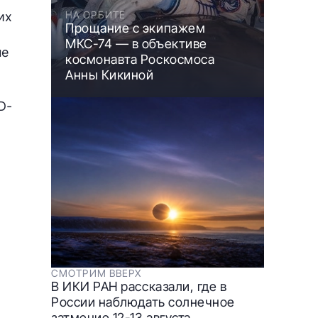
НА ОРБИТЕ
их
Прощание с экипажем
МКС-74 — в объективе
ые
космонавта Роскосмоса
Анны Кикиной
D-
СМОТРИМ ВВЕРХ
В ИКИ РАН рассказали, где в
России наблюдать солнечное
затмение 12-13 августа