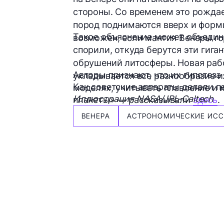
стороны. Со временем это рожда
пород поднимаются вверх и форм
Такое объяснение может объедин
возможен, если мантия Венеры го
спорили, откуда берутся эти гиган
обрушений литосферы. Новая рабо
Авторы признают, что их гипотеза
укладывается все разнообразие и
Как советские аппараты делали п
моделях, учитывать плавление и 
Иллюстрация NASA/JPL-Caltech
планеты» — рассказывали
здесь
.
ВЕНЕРА
АСТРОНОМИЧЕСКИЕ ИС