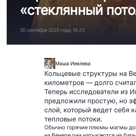
«стеклянный пот
30 сентября 2025 года, 14:23
Маша Иевлева
Кольцевые структуры на В
километров — долго считал
Теперь исследователи из И
предложили простую, но эф
слой, который ведет себя 
тепловые потоки.
Обычно горячие плюмы магмы дол
на Венере они натыкаются на барь