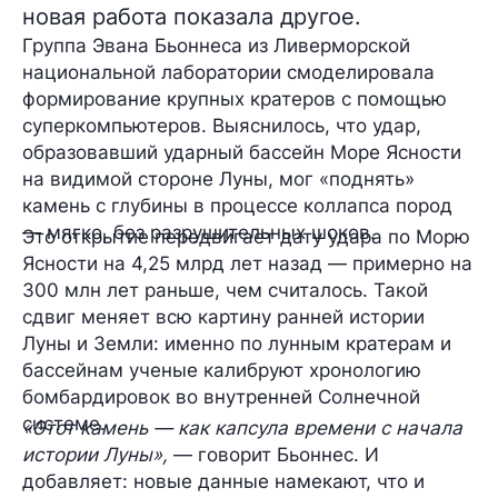
новая работа показала другое.
Группа Эвана Бьоннеса из Ливерморской
национальной лаборатории смоделировала
формирование крупных кратеров с помощью
суперкомпьютеров. Выяснилось, что удар,
образовавший ударный бассейн Море Ясности
на видимой стороне Луны, мог «поднять»
камень с глубины в процессе коллапса пород
— мягко, без разрушительных шоков.
Это открытие передвигает дату удара по Морю
Ясности на 4,25 млрд лет назад — примерно на
300 млн лет раньше, чем считалось. Такой
сдвиг меняет всю картину ранней истории
Луны и Земли: именно по лунным кратерам и
бассейнам ученые калибруют хронологию
бомбардировок во внутренней Солнечной
системе.
«Этот камень — как капсула времени с начала
истории Луны»,
— говорит Бьоннес. И
добавляет: новые данные намекают, что и