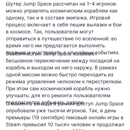
Шутер Jump Space рассчитан на 1–4 игроков:
можно управлять космическим кораблем как
одному, так и в составе экипажа. Игровой
процесс включает в себя пешие вылазки и бои
в космосе. Так, пользователи могут
отправиться в путешествие по вселенной: во
время него им предлагается выполнять
задания и участвовать в случайных событиях.
Особенностью Jump Space называют
бесшовное переключение между посадкой на
корабль и выходом из него наружу. В рамках
одной миссии можно быстро переходить из
режима управления челноком к перестрелкам.
При этом сам космический корабль нужно
улучшать: для его ремонта пользователям
предлагается добывать детали.
С момента выхода в ранний доступ Jump Space
опробовали уже тысячи игроков. Так, в день
премьеры (19 сентября) пиковый онлайн игры в
Steam превысил 10 тысяч человек и продолжал