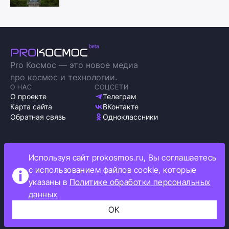
Pro Космос — это новое медиа
про космос и технологии.
О НАС
СОЦСЕТИ
О проекте
Телеграм
Карта сайта
ВКонтакте
Обратная связь
Одноклассники
Используя сайт prokosmos.ru, Вы соглашаетесь
Политика обработки персональных данных
с использованием файлов cookie, которые
Как мы используем cookie
указаны в
Политике обработки персональных
Информация об ограничениях
данных
Прокосмос © 2023
+16
ОК