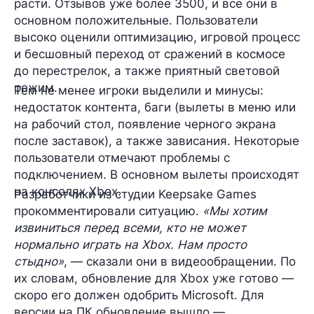
расти. Отзывов уже более 3500, и все они в
основном положительные. Пользователи
высоко оценили оптимизацию, игровой процесс
и бесшовный переход от сражений в космосе
до перестрелок, а также приятный световой
режим.
Тем не менее игроки выделили и минусы:
недостаток контента, баги (вылеты в меню или
на рабочий стол, появление черного экрана
после заставок), а также зависания. Некоторые
пользователи отмечают проблемы с
подключением. В основном вылеты происходят
на консолях Xbox.
Разработчики из студии Keepsake Games
прокомментировали ситуацию.
«Мы хотим
извиниться перед всеми, кто не может
нормально играть на Xbox. Нам просто
стыдно»
, — сказали они в видеообращении. По
их словам, обновление для Xbox уже готово —
скоро его должен одобрить Microsoft. Для
версии на ПК обновление вышло —