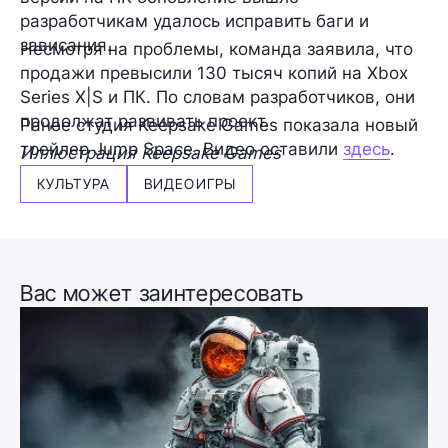
разработчикам удалось исправить баги и
зависания.
Несмотря на проблемы, команда заявила, что
продажи превысили 130 тысяч копий на Xbox
Series X|S и ПК. По словам разработчиков, они
продолжат развивать проект.
Ранее студия Keepsake Games показала новый
трейлер Jump Space. Видео оставили
здесь
.
Иллюстрация Keepsake Games
КУЛЬТУРА
ВИДЕОИГРЫ
Вас может заинтересовать