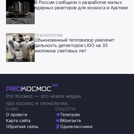
В России сообщили о разработке малых
ядерных реакторов для космоса и Арктики
ТЕХНОЛОГИИ
Обыкновенный тепловизор увеличит
дальность детекторов LIGO на 33
миллиона световых лет
Pro Космос — это новое медиа
про космос и технологии.
О НАС
СОЦСЕТИ
О проекте
Телеграм
Карта сайта
ВКонтакте
Обратная связь
Одноклассники