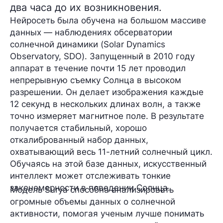
два часа до их возникновения.
Нейросеть была обучена на большом массиве
данных — наблюдениях обсерватории
солнечной динамики (
Solar Dynamics
Observatory, SDO
). Запущенный в 2010 году
аппарат в течение почти 15 лет проводил
непрерывную съемку Солнца в высоком
разрешении. Он делает изображения каждые
12 секунд в нескольких длинах волн, а также
точно измеряет магнитное поле. В результате
получается стабильный, хорошо
откалиброванный набор данных,
охватывающий весь 11-летний солнечный цикл.
Обучаясь на этой базе данных, искусственный
интеллект может отслеживать тонкие
закономерности в поведении Солнца.
Модель
Surya
способна анализировать
огромные объемы данных о солнечной
активности, помогая ученым лучше понимать