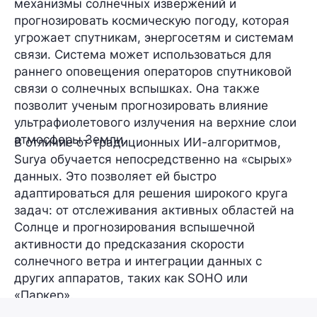
механизмы солнечных извержений и
прогнозировать космическую погоду, которая
угрожает спутникам, энергосетям и системам
связи. Система может использоваться для
раннего оповещения операторов спутниковой
связи о солнечных вспышках. Она также
позволит ученым прогнозировать влияние
ультрафиолетового излучения на верхние слои
атмосферы Земли.
В отличие от традиционных ИИ-алгоритмов,
Surya обучается непосредственно на «сырых»
данных. Это позволяет ей быстро
адаптироваться для решения широкого круга
задач: от отслеживания активных областей на
Солнце и прогнозирования вспышечной
активности до предсказания скорости
солнечного ветра и интеграции данных с
других аппаратов, таких как SOHO или
«Паркер».