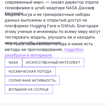
современный мир»
, — сказал директор отдела
гелиофизики в штаб-квартире NASA Джозеф
Уэстлейк.
Модель Surya и ее тренировочные наборы
данных выложены в открытый доступ на
платформах Hugging Face и GitHub. Благодаря
этому ученые и инженеры по всему миру могут
тестировать модель, улучшать ее и находить
новые способы применения.
Что такое космическая погода и какие есть
методы ее прогнозирования,
подробно
разобрали в материале
.
NASA
ИСКУССТВЕННЫЙ ИНТЕЛЛЕКТ
КОСМИЧЕСКАЯ ПОГОДА
СОЛНЕЧНАЯ АКТИВНОСТЬ
ВСПЫШКИ НА СОЛНЦЕ