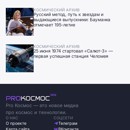
КОСМИЧЕСКИЙ АРХИВ
Русский метод, путь к звездам и
выдающиеся выпускники: Бауманка
отмечает 195-летие
КОСМИЧЕСКИЙ АРХИВ
25 июня 1974 стартовал «Салют-3» —
первая успешная станция Челомея
Pro Космос — это новое медиа
про космос и технологии.
О НАС
СОЦСЕТИ
О проекте
Телеграм
Карта сайта
ВКонтакте