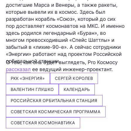
достигшие Марса и Венеры, а также ракеты,
которые вывели их в космос. Здесь был
разработан корабль
«Союз»
, который до сих
пор доставляет космонавтов на МКС. И именно
здесь родился легендарный
«Буран»
, во
многом превосходивший «Спейс Шаттлы» и
забытый в «лихие-90-е». А сейчас сотрудники
«Энергии» работают над проектом
Российской
орбитальной станции
.
О том, как она будет выглядеть, Pro Космосу
рассказал
ее ведущий инженер-проектант.
РКК «ЭНЕРГИЯ»
СЕРГЕЙ КОРОЛЕВ
ВАЛЕНТИН ГЛУШКО
КАЛЕНДАРЬ
РОССИЙСКАЯ ОРБИТАЛЬНАЯ СТАНЦИЯ
СОВЕТСКАЯ КОСМИЧЕСКАЯ ПРОГРАММА
СОВЕТСКАЯ КОСМОНАВТИКА