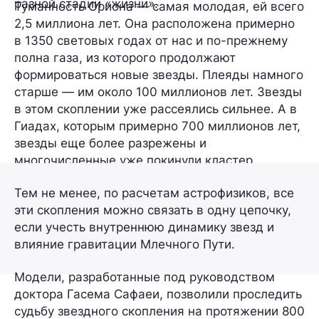
разной стадии «жизни».
Туманность Ориона — самая молодая, ей всего
2,5 миллиона лет. Она расположена примерно
в 1350 световых годах от нас и по-прежнему
полна газа, из которого продолжают
формироваться новые звезды. Плеяды намного
старше — им около 100 миллионов лет. Звезды
в этом скоплении уже рассеялись сильнее. А в
Гиадах, которым примерно 700 миллионов лет,
звезды еще более разрежены и
многочисленные уже покинули кластер.
Тем не менее, по расчетам астрофизиков, все
эти скопления можно связать в одну цепочку,
если учесть внутреннюю динамику звезд и
влияние гравитации Млечного Пути.
Модели, разработанные под руководством
доктора
Гасема Сафаеи
, позволили проследить
судьбу звездного скопления на протяжении 800