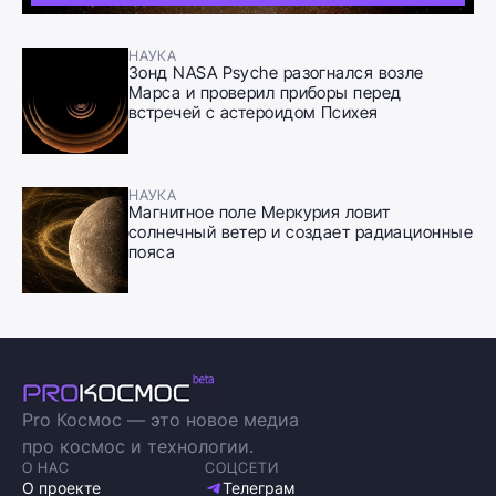
НАУКА
Зонд NASA Psyche разогнался возле
Марса и проверил приборы перед
встречей с астероидом Психея
НАУКА
Магнитное поле Меркурия ловит
солнечный ветер и создает радиационные
пояса
Pro Космос — это новое медиа
про космос и технологии.
О НАС
СОЦСЕТИ
О проекте
Телеграм