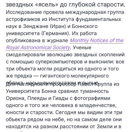
звездных «ясель» до глубокой старости.
Исследование провела международная группа
астрофизиков из
Института фундаментальных
наук в Зенджане
(Иран) и
Боннского
университета
(Германия). Их работа
опубликована в журнале
Monthly Notices of the
Royal Astronomical Society
. Ученые
смоделировали эволюцию звездных скоплений
с помощью суперкомпьютеров и выяснили: все
три объекта могли родиться из одного и того
же предка — гигантского молекулярного
облака, насыщенного газом и пылью.
Для наглядности профессор
Павел Круппа
из
Университета Бонна сравнил туманность
Ориона, Плеяды и Гиады с фотографиями
одного и того же человека в младенчестве,
юности и старости. Сегодня мы видим эти три
объекта рядом на небе, но на самом деле они
находятся на разном расстоянии от Земли и в