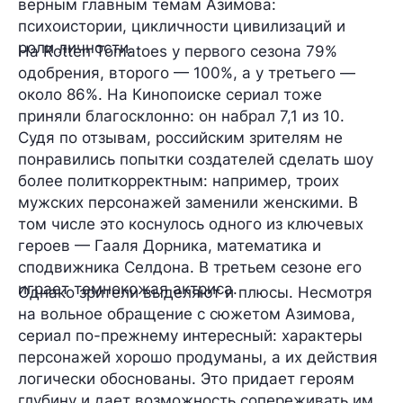
верным главным темам Азимова:
психоистории, цикличности цивилизаций и
роли личности.
На Rotten Tomatoes у первого сезона 79%
одобрения, второго — 100%, а у третьего —
около 86%. На Кинопоиске сериал тоже
приняли благосклонно: он набрал 7,1 из 10.
Судя по отзывам, российским зрителям не
понравились попытки создателей сделать шоу
более политкорректным: например, троих
мужских персонажей заменили женскими. В
том числе это коснулось одного из ключевых
героев — Гааля Дорника, математика и
сподвижника Селдона. В третьем сезоне его
играет темнокожая актриса.
Однако зрители выделяют и плюсы. Несмотря
на вольное обращение с сюжетом Азимова,
сериал по-прежнему интересный: характеры
персонажей хорошо продуманы, а их действия
логически обоснованы. Это придает героям
глубину и дает возможность сопереживать им.