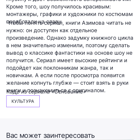
Кроме того, шоу получилось красивым:
монтажеры, графики и художники по костюмам
поработали на славу.
Чтобы понять сериал, книги Азимова читать не
нужно: он доступен как отдельное
произведение. Однако задумку книжного цикла
в нем значительно изменили, поэтому сделать
вывод о классике фантастики на основе шоу не
получится. Сериал имеет высокие рейтинги и
подойдет как поклонникам жанра, так и
новичкам. А если после просмотра появится
желание копнуть глубже — стоит взять в руки
книги и познакомиться с оригиналом.
Кадр из сериала «Основание»
КУЛЬТУРА
Вас может заинтересовать