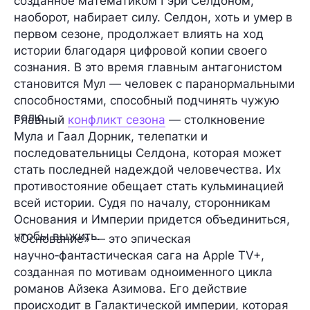
созданное математиком Гэри Селдоном,
наоборот, набирает силу. Селдон, хоть и умер в
первом сезоне, продолжает влиять на ход
истории благодаря цифровой копии своего
сознания. В это время главным антагонистом
становится Мул — человек с паранормальными
способностями, способный подчинять чужую
волю.
Главный
конфликт сезона
— столкновение
Мула и Гаал Дорник, телепатки и
последовательницы Селдона, которая может
стать последней надеждой человечества. Их
противостояние обещает стать кульминацией
всей истории. Судя по началу, сторонникам
Основания и Империи придется объединиться,
чтобы выжить.
«Основание» — это эпическая
научно‑фантастическая сага на Apple TV+,
созданная по мотивам одноименного цикла
романов Айзека Азимова. Его действие
происходит в Галактической империи, которая