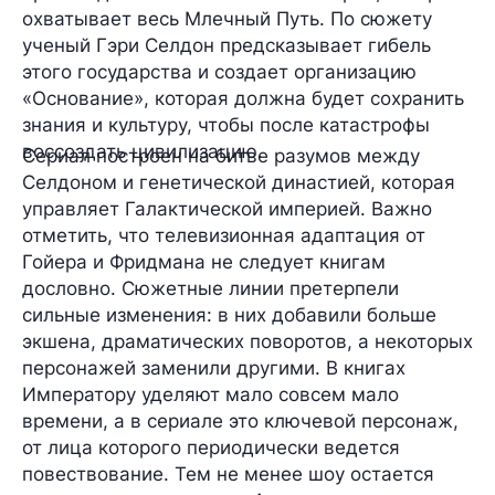
охватывает весь Млечный Путь. По сюжету
ученый Гэри Селдон предсказывает гибель
этого государства и создает организацию
«Основание», которая должна будет сохранить
знания и культуру, чтобы после катастрофы
воссоздать цивилизацию.
Сериал построен на битве разумов между
Селдоном и генетической династией, которая
управляет Галактической империей. Важно
отметить, что телевизионная адаптация от
Гойера и Фридмана не следует книгам
дословно. Сюжетные линии претерпели
сильные изменения: в них добавили больше
экшена, драматических поворотов, а некоторых
персонажей заменили другими. В книгах
Императору уделяют мало совсем мало
времени, а в сериале это ключевой персонаж,
от лица которого периодически ведется
повествование. Тем не менее шоу остается