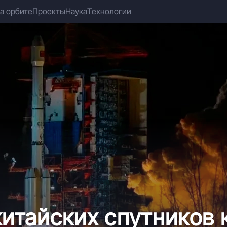
а орбите
Проекты
Наука
Технологии
китайских спутников 