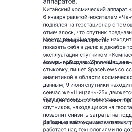
аппаратов.
Китайский космический аппарат 
6 января ракетой-носителем «Чан
поднялся на геостационар с помо
отмечалось, что спутник предназ
Между тем «Шицзянь-21» находитс
геостационарной орбите.
показать себя в деле: в декабре 
эксплуатации спутником «Компас
Теперь «Шицзянь-21» и «Шицзянь-
его на «орбиту захоронения» на 
стыковку, пишет SpaceNews со с
аналитикой в области космическо
данным, 9 июня спутники находил
сейчас же «Шицзянь-25» движется
Судя по всему, цель миссии — п
текущей скорости сближения пар
спутников, находящихся на геост
позволит снизить затраты на под
Западные наблюдатели отмечают,
работы, а также снизить количес
работает над технологиями по доз