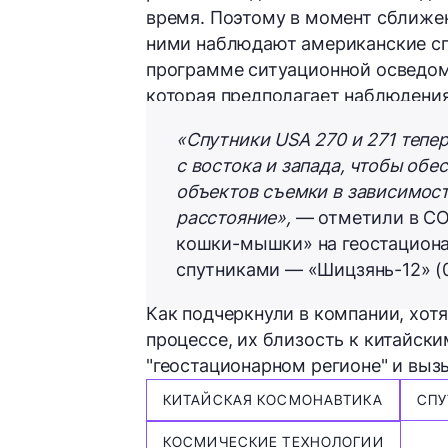
время. Поэтому в момент сближен
ними наблюдают американские сп
программе ситуационной осведом
которая предполагает наблюдения
«Спутники USA 270 и 271 тепе
с востока и запада, чтобы об
объектов съемки в зависимос
расстояние»,
— отметили в COM
кошки-мышки» на геостациона
спутниками — «Шицзянь-12» (01
Как подчеркнули в компании, хот
процессе, их близость к китайск
"геостационарном регионе" и выз
КИТАЙСКАЯ КОСМОНАВТИКА
СП
КОСМИЧЕСКИЕ ТЕХНОЛОГИИ