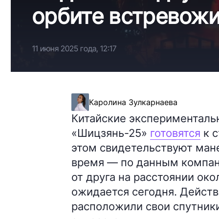
орбите встревож
11 июня 2025 года, 12:17
Каролина Зулкарнаева
Китайские эксперименталь
«Шицзянь-25»
готовятся
к с
этом свидетельствуют мане
время — по данным компан
от друга на расстоянии око
ожидается сегодня. Дейст
расположили свои спутник