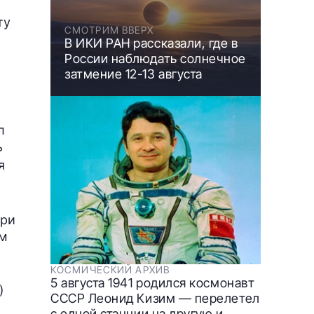
ту
СМОТРИМ ВВЕРХ
В ИКИ РАН рассказали, где в
России наблюдать солнечное
затмение 12-13 августа
л
ь
я
при
ом
КОСМИЧЕСКИЙ АРХИВ
5 августа 1941 родился космонавт
)
СССР Леонид Кизим — перелетел
с одной станции на другую и