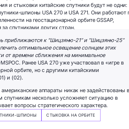
ия и стыковки китайские спутники будут не одни: 
утники-шпионы USA 270 и USA 271. Они работают 
ленности на геостационарной орбите
GSSAP,
 за спутниками других стран.
рь приближаются к "Шицзяню-21” и “Шицзяню-25”
еспечить оптимальное освещение солнцем этих
ти от времени сближения на минимальное
SPOC. Ранее USA 270 уже участвовал в «игре в
рной орбите, но с другими китайскими
) и (02).
я американские аппараты никак не задействованы 
им спутникам несколько усложняет ситуацию в
ывает вопросы стратегического характера.
УТНИКИ-ШПИОНЫ
СТЫКОВКА НА ОРБИТЕ