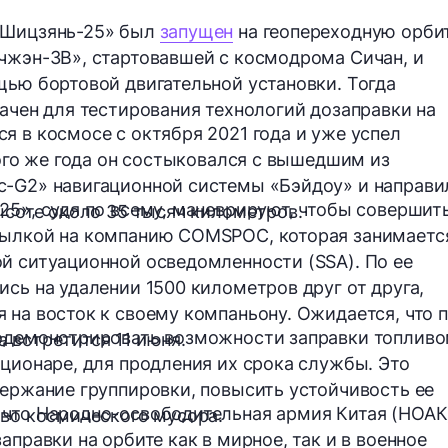
«Шицзянь-25» был
запущен
на геопереходную орби
чжэн-3B», стартовавшей с космодрома Сичан, и
щью бортовой двигательной установки. Тогда
начен для тестирования
технологий дозаправки
на
я в космосе с октября 2021 года и уже успел
того же года он состыковался с вышедшим из
с-G2» навигационной системы «Бэйдоу» и направи
25», судя по всему, маневрируют, чтобы совершит
высоте около 35 тысяч километров.
сылкой на компанию COMSPOC, которая занимаетс
й ситуационной осведомленности (SSA). По ее
ись на удалении
1500 километров
друг от друга,
 на восток к своему компаньону. Ожидается, что 
родемонстрировать возможности заправки топлив
а встретится
11 июня
.
ационаре, для продления их срока службы. Это
держание группировки, повысить устойчивость ее
 что Народно-освободительная армия Китая (НОАК
тво космического мусора.
аправки на орбите как в мирное, так и в военное