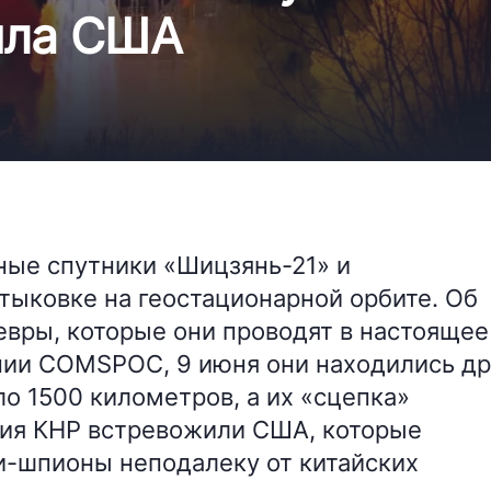
ила США
ные спутники «Шицзянь-21» и
тыковке на геостационарной орбите. Об
вры, которые они проводят в настоящее
ии COMSPOC, 9 июня они находились др
ло 1500 километров, а их «сцепка»
вия КНР встревожили США, которые
и-шпионы неподалеку от китайских