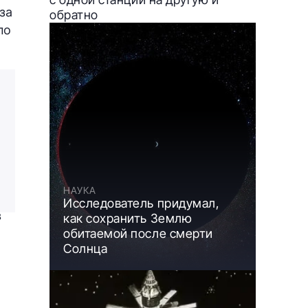
за
обратно
по
НАУКА
Исследователь придумал,
в
как сохранить Землю
обитаемой после смерти
Солнца