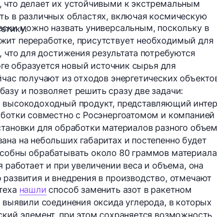
, что делает их устойчивыми к экстремальным
ть в различных областях, включая космическую
ески можно назвать универсальным, поскольку в
етику.
жит переработке, присутствует необходимый для
о, что для достижения результата потребуются
тоге образуется новый источник сырья для
йчас получают из отходов энергетических объекто
азу и позволяет решить сразу две задачи:
ь высокодоходный продукт, представляющий инте
аботки совместно с Росэнергоатомом и компанией
становки для обработки материалов разного объем
ана на небольших габаритах и постепенно будет
особны обрабатывать
около 80 граммов
материала
я работает и при увеличении веса и объема, она
 развития и внедрения в производство, отмечают
лтеха
нашли
способ заменить азот в ракетном
и выявили соединения оксида углерода, в которых
ский элемент, при этом сохраняется возможность