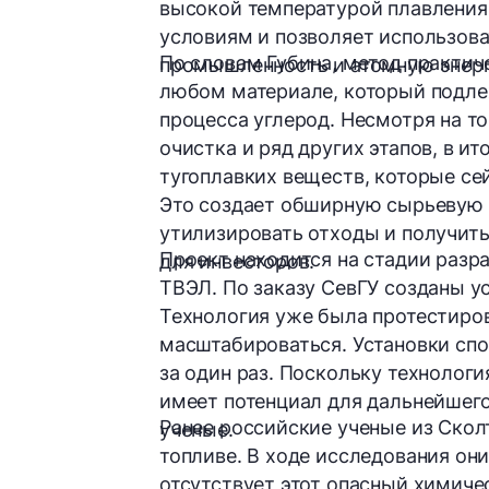
высокой температурой плавления
условиям и позволяет использова
По словам Губина, метод практич
промышленность и атомную энерг
любом материале, который подле
процесса
углерод
. Несмотря на т
очистка и ряд других этапов, в и
тугоплавких веществ, которые се
Это создает обширную сырьевую б
утилизировать отходы и получит
Проект находится на стадии разр
для инвесторов.
ТВЭЛ. По заказу СевГУ созданы у
Технология уже была протестиров
масштабироваться. Установки сп
за один раз. Поскольку технологи
имеет потенциал для дальнейшего
Ранее российские ученые из Ско
ученые.
топливе. В ходе исследования он
отсутствует этот опасный химиче