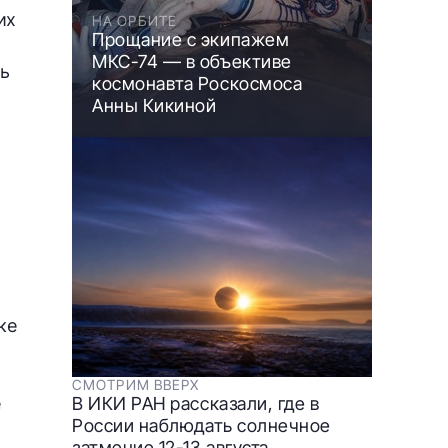
их
НА ОРБИТЕ
Прощание с экипажем
МКС-74 — в объективе
сь
космонавта Роскосмоса
Анны Кикиной
ке
СМОТРИМ ВВЕРХ
е
В ИКИ РАН рассказали, где в
России наблюдать солнечное
затмение 12-13 августа