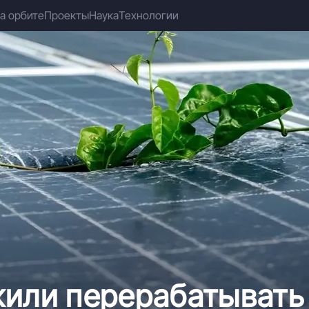
а орбите
Проекты
Наука
Технологии
жили перерабатывать