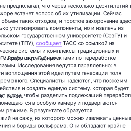
не предполагал, что через несколько десятилетий 
коре встанет вопрос об их утилизации. Сейчас
объем таких отходов, и простое захоронение зде
ько утилизировать компоненты, но и извлечь из
ольском государственном университете (СевГУ) и
ситете (ТПУ),
сообщает
ТАСС со ссылкой на
ческие системы и комплексы традиционных и
етов работают над проектами по переработке
ГУ Владимира Губина.
азмы. Исследования ведутся параллельно: в
и воплощения этой идеи путем генерации поля
еременного
. Специалисты надеются, что позже им
ействия и создать единую систему, которая будет
ит в том, чтобы разделить подлежащий переработ
ктивной.
 помещаются в особую камеру и подвергаются
м режиме. В результате образуется
жий на сажу, из которого можно извлекать ценны
мния и бориды вольфрама
. Они обладают крайне