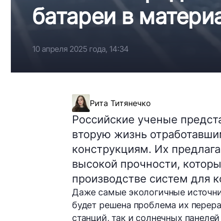
батареи в матери
10 апреля 2025 года, 14:34
Рита Титянечко
Российские ученые предста
вторую жизнь отработавши
конструкциям. Их предлага
высокой прочности, которы
производстве систем для к
Даже самые экологичные источник
будет решена проблема их перера
станций, так и солнечных панеле