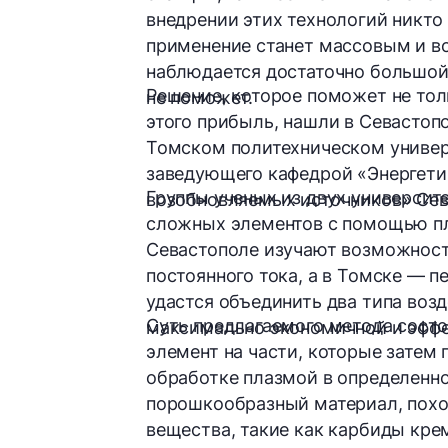
внедрении этих технологий никто 
применение станет массовым и вс
наблюдается достаточно большой 
Решение, которое поможет не тол
не поможет.
этого прибыль, нашли в Севастоп
Томском политехническом универ
заведующего кафедрой «Энергети
Группы ученых из двух университ
возобновляемых источников» Сев
сложных элементов с помощью пл
Севастополе изучают возможност
постоянного тока,
а в Томске —
п
удастся объединить два типа возд
Суть предлагаемого метода состо
максимально экономичной и эффе
элемент на части, которые затем
обработке
плазмой
в определенно
порошкообразный материал, похо
вещества, такие как
карбиды кре