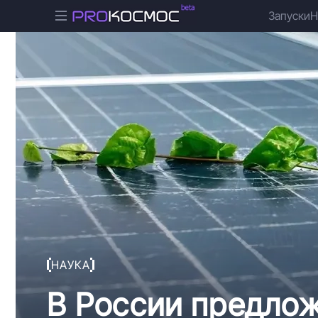
Запуски
Н
НАУКА
В России предло