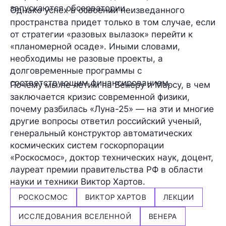
запускаются обсерватории.
Однако успех в освоении неизведанного
пространства придет только в том случае, если
от стратегии «разовых вылазок» перейти к
«планомерной осаде»
. Иными словами,
необходимы не разовые проекты, а
долговременные программы с
соответствующим финансированием.
Почему мы не летим на Венеру и Марсу, в чем
заключается кризис современной физики,
почему разбилась «Луна-25» — на эти и многие
другие вопросы ответил российский ученый,
генеральный конструктор автоматических
космических систем госкорпорации
«Роскосмос», доктор технических наук, доцент,
лауреат премии правительства РФ в области
науки и техники
Виктор Хартов
.
РОСКОСМОС
ВИКТОР ХАРТОВ
ЛЕКЦИИ
ИССЛЕДОВАНИЯ ВСЕЛЕННОЙ
ВЕНЕРА