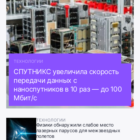
ТЕХНОЛОГИИ
СПУТНИКС увеличила скорость
передачи данных с
наноспутников в 10 раз — до 100
Мбит/с
ТЕХНОЛОГИИ
Физики обнаружили слабое место
лазерных парусов для межзвездных
полетов