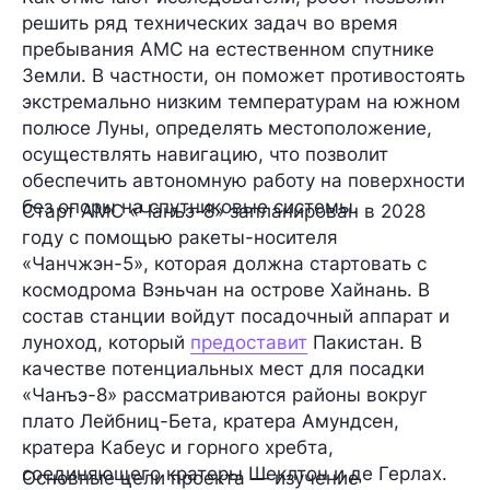
решить ряд технических задач во время
пребывания АМС на естественном спутнике
Земли. В частности, он поможет противостоять
экстремально
низким температурам
на южном
полюсе Луны, определять
местоположение
,
осуществлять
навигацию
, что позволит
обеспечить автономную работу на поверхности
без опоры на спутниковые системы.
Старт АМС «Чанъэ-8» запланирован
в 2028
году
с помощью ракеты-носителя
«Чанчжэн-5», которая должна стартовать с
космодрома Вэньчан на острове Хайнань. В
состав станции войдут
посадочный аппарат и
луноход,
который
предоставит
Пакистан. В
качестве потенциальных мест для посадки
«Чанъэ-8» рассматриваются районы вокруг
плато Лейбниц-Бета, кратера Амундсен,
кратера Кабеус и горного хребта,
соединяющего кратеры Шеклтон и де Герлах.
Основные
цели
проекта
— изучение