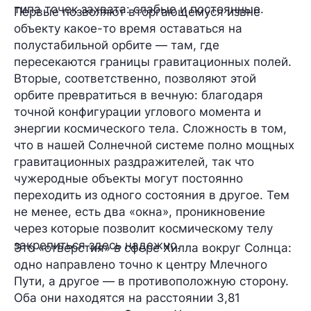
типа точек захвата: слабые и постоянные.
Первые позволяют вторгающемуся извне
объекту какое-то время оставаться на
полустабильной орбите — там, где
пересекаются границы гравитационных полей.
Вторые, соответственно, позволяют этой
орбите превратиться в вечную: благодаря
точной конфигурации углового момента и
энергии космического тела. Сложность в том,
что в нашей Солнечной системе полно мощных
гравитационных раздражителей, так что
чужеродные объекты могут постоянно
переходить из одного состояния в другое. Тем
не менее, есть два «окна», проникновение
через которые позволит космическому телу
закрепиться здесь надежно.
Это «отверстия» в сфере Хилла вокруг Солнца:
одно направлено точно к центру Млечного
Пути, а другое — в противоположную сторону.
Оба они находятся на расстоянии 3,81