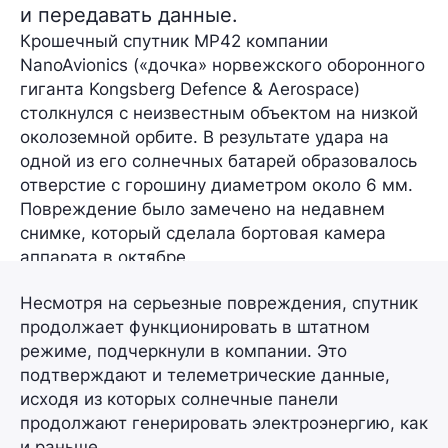
и передавать данные.
Крошечный спутник MP42 компании
NanoAvionics («дочка» норвежского оборонного
гиганта
Kongsberg Defence & Aerospace)
столкнулся с неизвестным объектом на низкой
околоземной орбите. В результате удара на
одной из его
солнечных батарей
образовалось
отверстие с горошину диаметром
около 6 мм.
Повреждение было замечено на недавнем
снимке, который сделала бортовая камера
аппарата в октябре.
Несмотря на серьезные повреждения, спутник
продолжает функционировать
в штатном
режиме
, подчеркнули в компании. Это
подтверждают и телеметрические данные,
исходя из которых солнечные панели
продолжают
генерировать электроэнергию,
как
и раньше.