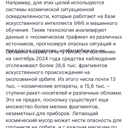
Например, для этих целей используются
системы космической ситуационной
осведомленности, которые работают на базе
искусственного интеллекта
(ИИ)
и машинного
обучения. Такие технологии анализируют
данные о «космическом трафике» из различных
источников, прогнозируя опасных ситуаций и
предлагая стратегии, чтобы избежать их.
Согласно новому отчету NASA, по состоянию
на сентябрь 2024 года средства наблюдения
отслеживают
более 28,6 тыс. фрагментов
искусственного происхождения на
околоземной орбите. Из этого числа почти
13
тыс
. – космические аппараты, а
15,6 тыс
. –
ступени ракет-носителей и различные обломки.
Это не предел, поскольку существует еще
множество более мелких фрагментов,
незаметных для приборов. Летающий
космический мусор может нести опасность для
спутников на орбите, и с каждым месяцем по