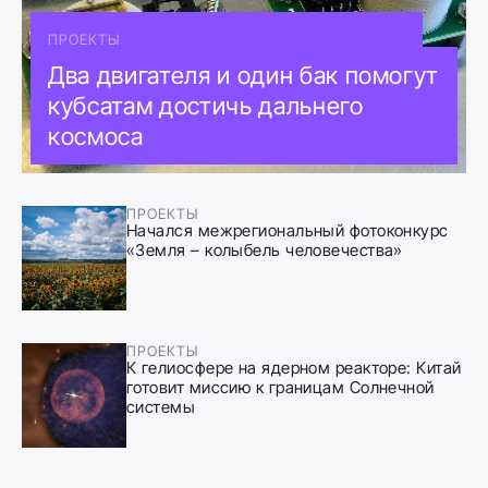
ПРОЕКТЫ
Два двигателя и один бак помогут
кубсатам достичь дальнего
космоса
ПРОЕКТЫ
Начался межрегиональный фотоконкурс
«Земля – колыбель человечества»
ПРОЕКТЫ
К гелиосфере на ядерном реакторе: Китай
готовит миссию к границам Солнечной
системы