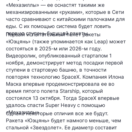
«Мехазиллы»
— ее оснастят такими же
механизированными «руками», которые в Сети
часто сравнивают с китайскими палочками для
еды. С их помощью система будет ловить
первую ступень будущей ракеты.
Первый испытательный полет ракеты
«Юэцянь» (также упоминается как Leap) может
состояться
в 2025-м или 2026-м году
.
Видеоролик, опубликованный стартапом 1
ноября, демонстрирует метод посадки первой
ступени в стартовую башню, в точности
повторяя технологию SpaceX. Компания Илона
Маска впервые продемонстрировала ее во
время пятого полета Starship, который
состоялся 13 октября. Тогда SpaceX впервые
удалось спасти Super Heavy с помощью
«Мехазиллы».
Однако некоторые отличия все же будут.
Ракета «Юэцянь» будет намного меньше, чем
стальной «Звездолет». Ее диаметр составит