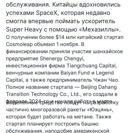
обслуживания. Китайцы вдохновились
успехами SpaceX, которая недавно
смогла впервые поймать ускоритель
Super Heavy с помощью «Мехазиллы».
О получении
более $14 млн
китайский стартап
Cosmoleap
объявил 1 ноября. В
финансировании приняли участие шанхайское
предприятие Shenergy Chengyi,
инвестиционная фирма Tiangchuang Capital,
венчурные компании Baiyan Fund и Legend
Capital, а также предприниматель Чжан Чао.
Полное название стартапа — Beijing Dahang
Transition Technology Co., Ltd., его создали в
феврале 2024-го и начали работу в марте.
Выделенные средства пойдут на разработку
частично многоразовой ракеты
«Юэцянь»
,
которая будет работать
на метане
. Также
стартап планирует построить
башню
обслуживания
, наподобие американской