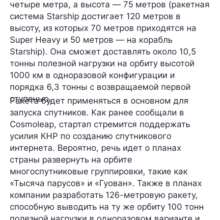
четыре метра
, а высота —
75 метров
(ракетная
система Starship достигает
120 метров
в
высоту, из которых
70 метров
приходятся на
Super Heavy и
50 метров
— на корабль
Starship). Она сможет доставлять
около 10,5
тонны
полезной нагрузки на орбиту высотой
1000 км в одноразовой конфигурации и
порядка
6,3 тонны
с возвращаемой первой
ступенью.
Ракета будет применяться в основном
для
запуска спутников
. Как ранее сообщали в
Cosmoleap, стартап стремится поддержать
усилия КНР по созданию
спутникового
интернета
. Вероятно, речь идет о планах
страны развернуть на орбите
многоспутниковые группировки
, такие как
«Тысяча парусов» и «Гуован». Также в планах
компании разработать
126-метровую
ракету,
способную выводить на ту же орбиту
100 тонн
полезной нагрузки в одноразовом варианте и