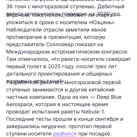
36 тонн
с многоразовой ступенью. Дебютный
запуск запланирован примерно
на 2030 год
.
Впрочем, пока неясно, сможет ли стартап
уложиться в сроки с носителем «Юэцянь».
Наблюдатели отрасли заметили явное
противоречие в презентации, которую
представитель Cosmoleap показал на
Международном астронавтическом конгрессе.
Там отмечалось, что ракета-носитель совершит
первый полет в 2025 году
«после трех лет
детального проектирования и обширных
наземных испытаний»
.
Разработкой ракеты с многоразовой первой
ступенью занимаются и другие китайские
частные компании. Одна из них — Deep Blue
Aerospace, которая в настоящее время
проводит испытания ракеты Nebula-1.
Последние тесты прошли в конце сентября и
завершились неудачно: прототип первой
ступени носителя
разбился
при посадке.