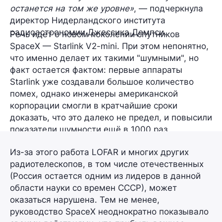
останется на том же уровне»
, — подчеркнула
директор Нидерландского института
радиоастрономии Джессика Демпси.
Речь идет о новом поколении спутников
SpaceX —
Starlink V2-mini
. При этом непонятно,
что именно делает их такими "шумными", но
факт остается фактом: первые аппараты
Starlink уже создавали большое количество
помех, однако инженеры американской
корпорации смогли в кратчайшие сроки
доказать, что это далеко не предел, и повысили
показатели шумности ещё
в 1000 раз
.
Из-за этого работа LOFAR и многих других
радиотелескопов, в том числе отечественных
(Россия остается одним из лидеров в данной
области науки со времен СССР), может
оказаться нарушена. Тем не менее,
руководство SpaceX неоднократно показывало