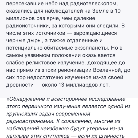
пересекавшие небо над радиотелескопом,
оказались для наблюдателей на Земле
в 10
миллионов раз ярче
, чем далекие
радиоисточники, за которыми они следили. В
числе этих источников — зарождающиеся
черные дыры, а также отдаленные и
потенциально обитаемые экзопланеты. Но в
самом уязвимом положении оказывается
слабое
реликтовое излучение
, доходящее до
нас прямо из эпохи
реионизации Вселенной
, до
сих пор недостаточно изученное из-за своей
древности — около
13 миллиардов лет
.
«Обнаружение и всестороннее исследование
этого первичного излучения является одной из
крупнейших задач современной
радиоастрономии. К сожалению, многие из
наблюдений неизбежно будут утеряны из-за
наплыва этих спутников — если их шумность