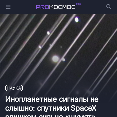
НАУКА
Инопланетные сигналы не
слышно: спутники SpaceX
слишком сильно «шумят»