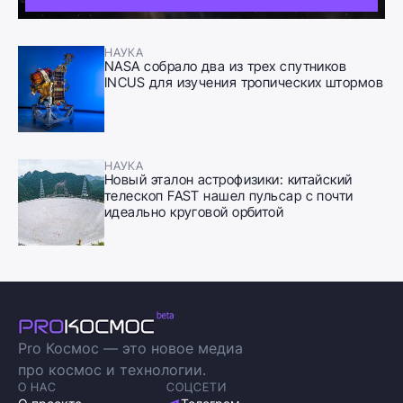
НАУКА
NASA собрало два из трех спутников
INCUS для изучения тропических штормов
НАУКА
Новый эталон астрофизики: китайский
телескоп FAST нашел пульсар с почти
идеально круговой орбитой
Pro Космос — это новое медиа
про космос и технологии.
О НАС
СОЦСЕТИ