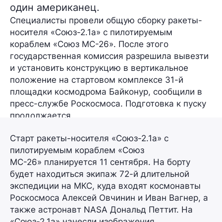
один американец.
Специалисты провели
общую сборку
ракеты-
носителя «Союз-2.1а» с пилотируемым
кораблем «Союз МС-26». После этого
государственная комиссия разрешила вывезти
и установить конструкцию в вертикальное
положение на стартовом комплексе 31-й
площадки космодрома Байконур, сообщили в
пресс-службе Роскосмоса. Подготовка к пуску
продолжается.
Старт ракеты-носителя «Союз-2.1а» с
пилотируемым кораблем «Союз
МС-26» планируется
11 сентября.
На борту
будет находиться экипаж 72-й длительной
экспедиции на МКС, куда входят космонавты
Роскосмоса Алексей Овчинин и Иван Вагнер, а
также астронавт NASA Дональд Петтит. На
«Союз-2.1а» нанесли изображения,