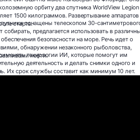
околоземную орбиту два спутника
WorldView Legion
вляет
1500 килограммов
. Развертывание аппаратов
 спутники оснащены
телескопом
30-сантиметровог
осле старта.
т собирать, предлагается использовать в различн
я обеспечения
безопасности на море
. Речь идет о
виями, обнаружении незаконного рыболовства,
применять
технологии ИИ
, которые помогут им
разливами нефти.
тельную деятельность и делать снимки одного и
ь. Их срок службы составит как минимум 10 лет.