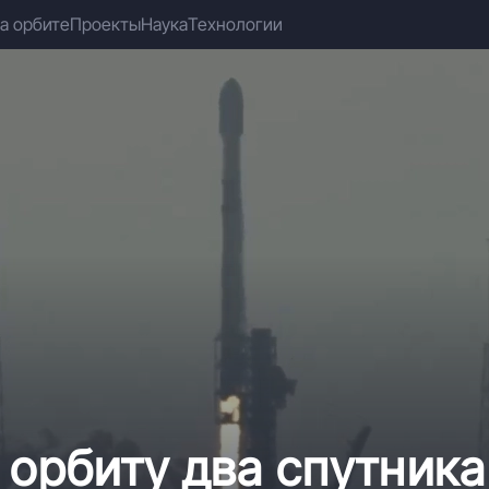
а орбите
Проекты
Наука
Технологии
 орбиту два спутника