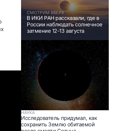
СМОТРИМ ВВЕРХ
В ИКИ РАН рассказали, где в
о
России наблюдать солнечное
ых
затмение 12-13 августа
НАУКА
Исследователь придумал, как
сохранить Землю обитаемой
после смерти Солнца