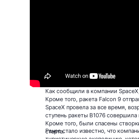
Как сообщили в компании SpaceX,
Кроме того, ракета Falcon 9 отпр
SpaceX провела за все время, во
ступень ракеты B1076 совершила 
Кроме того, были спасены створк
Ранее стало известно, что компа
старта.
туристическую экспедицию, котор