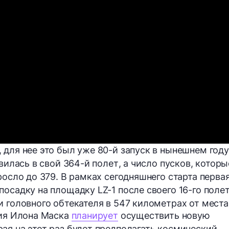
 для нее это был уже
80-й
запуск в нынешнем году
авилась в свой
364-й полет
, а число пусков, которы
зросло
до 379
. В рамках сегодняшнего старта перва
посадку на площадку LZ-1 после своего
16-го
полет
и головного обтекателя в 547 километрах от места
ния Илона Маска
планирует
осуществить новую
ая на этот раз будет предполагать космический