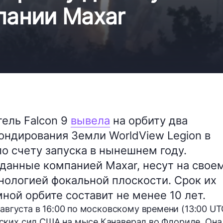
пании Maxar
ель Falcon 9
вывела
на орбиту два
ондирования Земли WorldView Legion в
по счету запуска в нынешнем году.
данные компанией Maxar, несут на свое
хнологией фокальной плоскости. Срок их
ной орбите составит не менее 10 лет.
 августа
в 16:00 по московскому времени (13:00 UT
ких сил США на мысе Канаверал во Флориде. Она