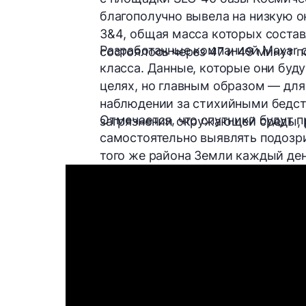
благополучно вывела на низкую 
3&4
, общая масса которых соста
Разработанные компанией Maxar
состоялось
через 47 и 49 минут
п
класса. Данные, которые они буду
целях, но главным образом — дл
наблюдении за стихийными бедст
Отмечается, что спутники будут 
загрязнении окружающей среды, 
самостоятельно выявлять подозри
того же района Земли каждый ден