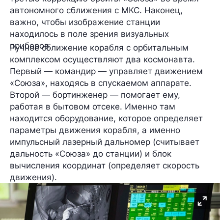
автономного сближения с МКС. Наконец,
важно, чтобы изображение станции
находилось
в поле зрения
визуальных
приборов.
Ручное сближение корабля с орбитальным
комплексом осуществляют
два космонавта
.
Первый —
командир
— управляет движением
«Союза», находясь в спускаемом аппарате.
Второй —
бортинженер
— помогает ему,
работая в бытовом отсеке. Именно там
находится оборудование, которое определяет
параметры движения корабля, а именно
импульсный лазерный дальномер
(считывает
дальность «Союза» до станции) и
блок
вычисления координат
(определяет скорость
движения).