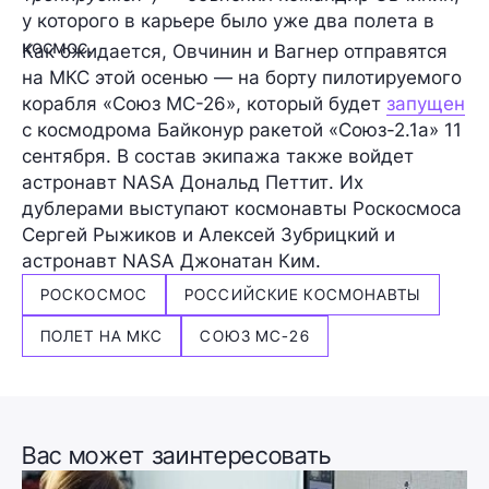
у которого в карьере было уже
два полета в
космос
.
Как ожидается, Овчинин и Вагнер отправятся
на МКС этой осенью — на борту пилотируемого
корабля
«Союз МС-26»
, который будет
запущен
с космодрома Байконур ракетой «Союз-2.1а»
11
сентября
. В состав экипажа также войдет
астронавт NASA
Дональд Петтит
. Их
дублерами выступают космонавты Роскосмоса
Сергей Рыжиков
и
Алексей Зубрицкий
и
астронавт NASA
Джонатан Ким
.
РОСКОСМОС
РОССИЙСКИЕ КОСМОНАВТЫ
ПОЛЕТ НА МКС
СОЮЗ МС-26
Вас может заинтересовать