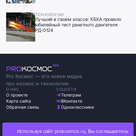
ТЕХНОЛОГИИ
Лучший в своем классе: КБХА провело
юбилейный тест ракетного двигателя
РД-0124
Pro Космос — это новое медиа
про космос и технологии.
О НАС
СОЦСЕТИ
О проекте
Телеграм
Карта сайта
ВКонтакте
Обратная связь
Одноклассники
Используя сайт prokosmos.ru, Вы соглашаетесь
Политика обработки персональных данных