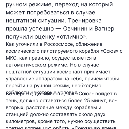
ручном режиме, переход на который
может потребоваться в случае
нештатной ситуации. Тренировка
прошла успешно — Овчинин и Вагнер
получили оценку «отлично».
Как уточнили в Роскосмосе, сближение
космического пилотируемого корабля «Союз» с
МКС, как правило, осуществляется
в
автоматическом режиме
. Но в случае
нештатной ситуации
космонавт принимает
управление аппаратом на себя, причем чтобы
перейти на ручной режим, необходимо
соблюсти
некоторые условия
.
Во-первых, до момента, как «Союз»
войдет в
тень
, должно оставаться
более 25 минут
, во-
вторых, расстояние между кораблем и
станцией должно составлять
около двух
километров
, кроме того, нужно осуществить
третью коррекцию орбиты
«Союза» во время