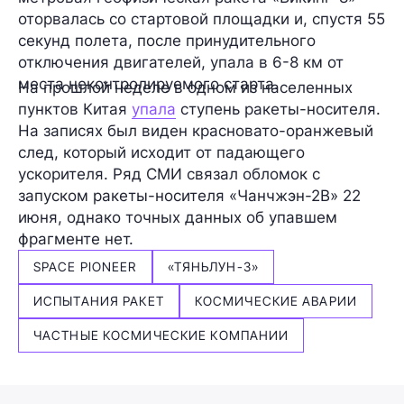
оторвалась со стартовой площадки и, спустя 55
секунд полета, после принудительного
отключения двигателей, упала в 6-8 км от
места неконтролируемого старта.
На прошлой неделе в одном из населенных
пунктов Китая
упала
ступень ракеты-носителя.
На записях был виден красновато-оранжевый
след, который исходит от падающего
ускорителя. Ряд СМИ связал обломок с
запуском ракеты-носителя «Чанчжэн-2В» 22
июня, однако точных данных об упавшем
фрагменте нет.
SPACE PIONEER
«ТЯНЬЛУН-3»
ИСПЫТАНИЯ РАКЕТ
КОСМИЧЕСКИЕ АВАРИИ
ЧАСТНЫЕ КОСМИЧЕСКИЕ КОМПАНИИ