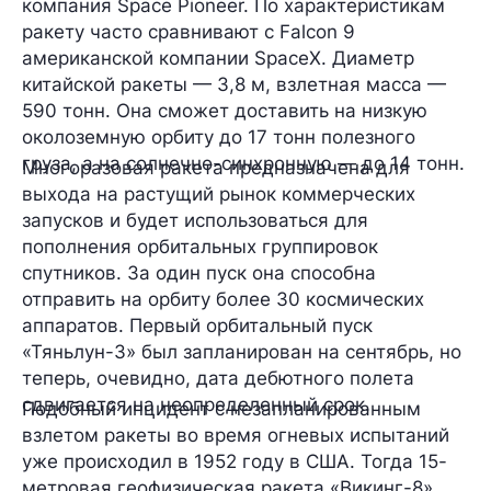
компания Space Pioneer. По характеристикам
ракету часто сравнивают с Falcon 9
американской компании SpaceX. Диаметр
китайской ракеты — 3,8 м, взлетная масса —
590 тонн. Она сможет доставить на низкую
околоземную орбиту до 17 тонн полезного
груза, а на солнечно-синхронную — до 14 тонн.
Многоразовая ракета предназначена для
выхода на растущий рынок коммерческих
запусков и будет использоваться для
пополнения орбитальных группировок
спутников. За один пуск она способна
отправить на орбиту
более 30 космических
аппаратов
. Первый орбитальный пуск
«Тяньлун-3» был запланирован на сентябрь, но
теперь, очевидно, дата дебютного полета
сдвигается
на неопределенный срок
.
Подобный инцидент с незапланированным
взлетом ракеты во время огневых испытаний
уже происходил в 1952 году в США. Тогда 15-
метровая геофизическая ракета «Викинг-8»