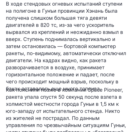
В ходе стендовых огневых испытаний ступени
на полигоне в Гунъи провинции Хэнань была
получена
слишком большая тяга
девяти
двигателей в
820 тc
, из-за чего ускоритель
вырвался из креплений и неожиданно взмыл в
вверх. Ступень поднималась вертикально и
затем остановилась — бортовой компьютер
ракеты, по-видимому, автоматически
отключил
двигатели
. На кадрах видно, как ракета
разворачивается в воздухе, принимает
горизонтальное положение и падает, после
чего происходит мощный взрыв, поскольку в
баках оставалось еще много топлива.
Как пояснили позже в компании Space Pioneer,
ракета упала спустя
50 секунд
после взлета в
холмистой местности города Гуньи в 1,5 км к
юго-западу от испытательного стенда. Никто
из жителей
не пострадал
. По данным
управления по чрезвычайным ситуациям Гуньи,