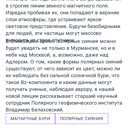
в строгие линии земного магнитного поля.
Изредка пробивая их, они попадают в верхние
слои атмосферы, где устраивают яркое
световое представление. Будучи безобидными
для людей, эти частицы могут массово
выводить из строя спутники.
В ближайшее время полярные сияния можно
будет увидеть не только в Мурманске, но и в
небе над Москвой, а, возможно, даже над
Адлером. О том, какие формы полярных сияний
существуют, от чего зависит их цвет, можно ли
их наблюдать без сильной солнечной бури, что
такое Bz-компонента и какие данные могут
получать ученые, наблюдая аврору, в нашей
новой лекции рассказывает старший научный
сотрудник Полярного геофизического института
Владимир Белаховский.
МАГНИТНЫЕ БУРИ
ПОЛЯРНЫЕ СИЯНИЯ