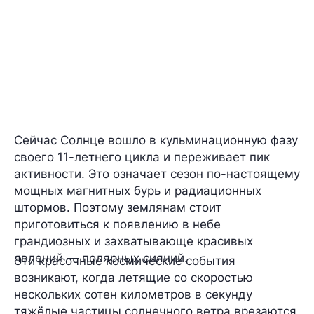
Сейчас Солнце вошло в кульминационную фазу
своего 11-летнего цикла и переживает пик
активности. Это означает сезон по-настоящему
мощных магнитных бурь и радиационных
штормов. Поэтому землянам стоит
приготовиться к появлению в небе
грандиозных и захватывающе красивых
явлений — полярных сияний.
Эти красочные космические события
возникают, когда летящие со скоростью
нескольких сотен километров в секунду
тяжёлые частицы солнечного ветра врезаются