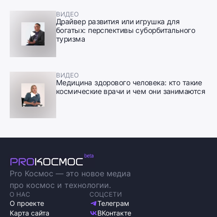
ВИДЕО
Драйвер развития или игрушка для
богатых: перспективы суборбитального
туризма
ВИДЕО
Медицина здорового человека: кто такие
космические врачи и чем они занимаются
Pro Космос — это новое медиа
про космос и технологии.
О НАС
СОЦСЕТИ
О проекте
Телеграм
Карта сайта
ВКонтакте