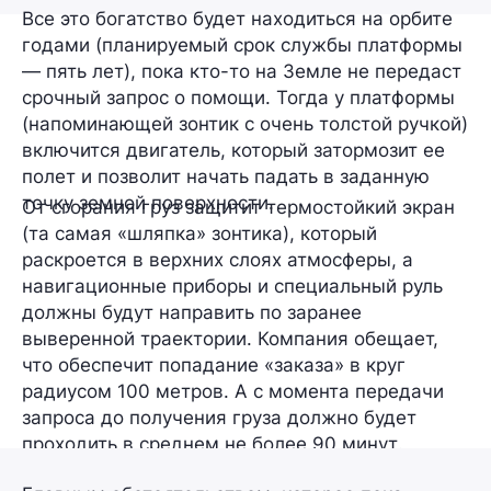
Все это богатство будет находиться на орбите
годами (планируемый срок службы платформы
—
пять лет
), пока кто-то на Земле не передаст
срочный запрос о помощи. Тогда у платформы
(напоминающей зонтик с очень толстой ручкой)
включится двигатель, который затормозит ее
полет и позволит начать падать в заданную
точку земной поверхности.
От сгорания груз защитит термостойкий экран
(та самая «шляпка» зонтика), который
раскроется в верхних слоях атмосферы, а
навигационные приборы и специальный руль
должны будут направить по заранее
выверенной траектории. Компания обещает,
что обеспечит попадание «заказа» в
круг
радиусом 100 метров
. А с момента передачи
запроса до получения груза должно будет
проходить в среднем
не более 90 минут
.