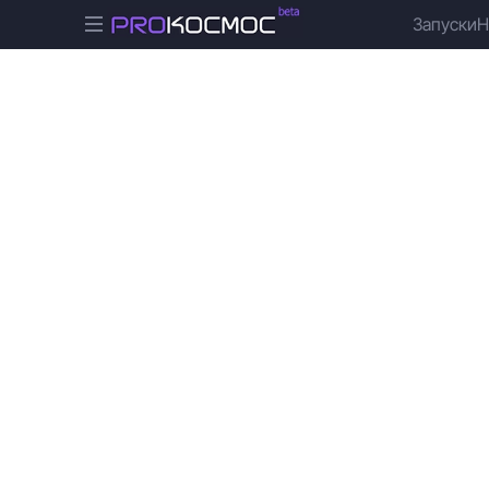
Запуски
Н