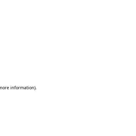
 more information)
.