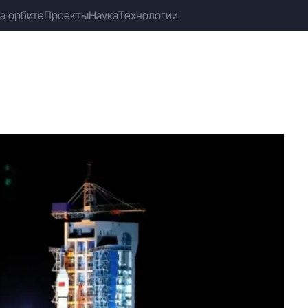
а орбите
Проекты
Наука
Технологии