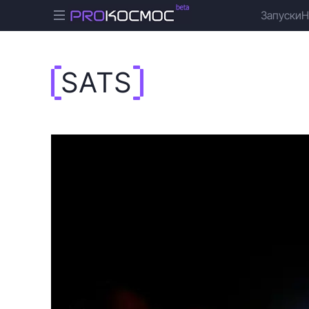
Запуски
Н
SATS