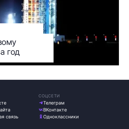
вому
за год
СОЦСЕТИ
кте
Телеграм
сайта
ВКонтакте
ая связь
Одноклассники