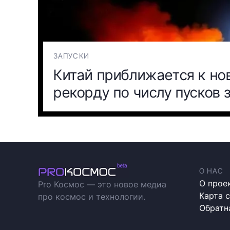
ЗАПУСКИ
Китай приближается к но
рекорду по числу пусков 
О НАС
О прое
Pro Космос — это новое медиа
Карта 
про космос и технологии.
Обратн