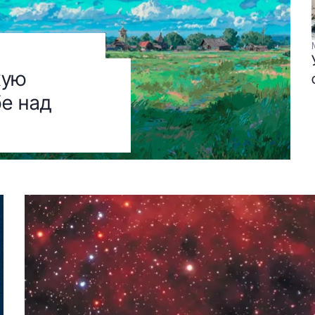
кую
е над