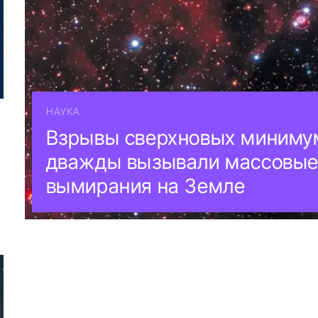
НАУКА
Взрывы сверхновых миниму
дважды вызывали массовы
вымирания на Земле