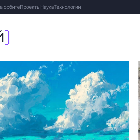
а орбите
Проекты
Наука
Технологии
Й