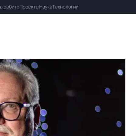
а орбите
Проекты
Наука
Технологии