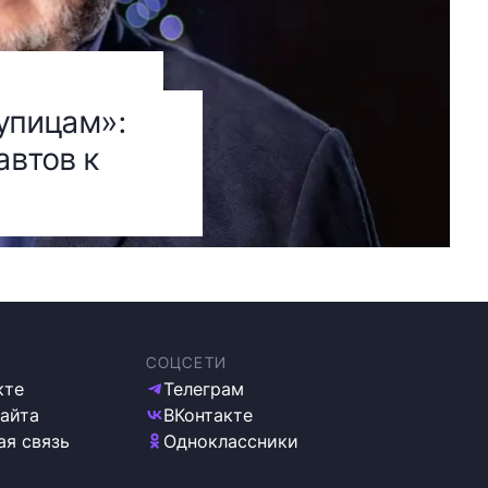
упицам»:
автов к
СОЦСЕТИ
кте
Телеграм
сайта
ВКонтакте
ая связь
Одноклассники