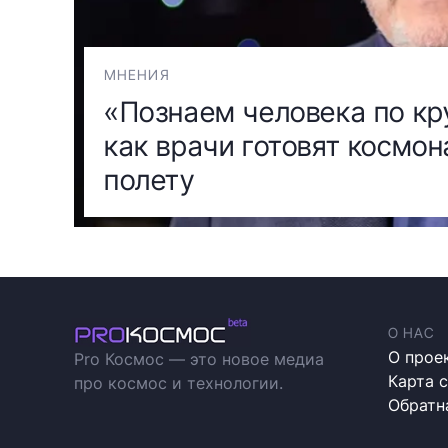
МНЕНИЯ
«Познаем человека по кр
как врачи готовят космон
полету
О НАС
О прое
Pro Космос — это новое медиа
Карта 
про космос и технологии.
Обратн