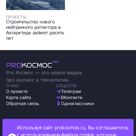
ПРОЕКТЫ
Строительство нового
нейтринного детектора в
Антарктиде займет десять
лет
Pro Космос — это новое медиа
про космос и технологии.
О НАС
СОЦСЕТИ
О проекте
Телеграм
Карта сайта
ВКонтакте
Обратная связь
Одноклассники
Используя сайт prokosmos.ru, Вы соглашаетесь
Политика обработки персональных данных
с использованием файлов cookie, которые