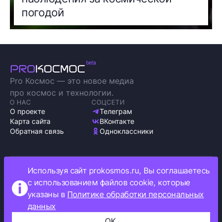
погодой
Pro Космос — это новое медиа
про космос и технологии.
О НАС
СОЦСЕТИ
О проекте
Телеграм
Карта сайта
ВКонтакте
Обратная связь
Одноклассники
Используя сайт prokosmos.ru, Вы соглашаетесь
Политика обработки персональных данных
с использованием файлов cookie, которые
Как мы используем cookie
указаны в
Политике обработки персональных
Информация об ограничениях
данных
Прокосмос © 2023
+16
ОК