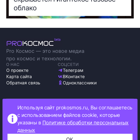
облако
Pro Космос — это новое медиа
про космос и технологии.
О НАС
СОЦСЕТИ
О проекте
Телеграм
Карта сайта
ВКонтакте
Обратная связь
Одноклассники
Используя сайт prokosmos.ru, Вы соглашаетесь
Политика обработки персональных данных
с использованием файлов cookie, которые
Как мы используем cookie
указаны в
Политике обработки персональных
Информация об ограничениях
данных
Прокосмос © 2023
+16
ОК